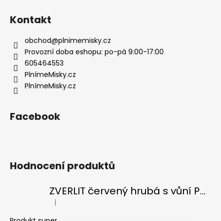
á
p
Kontakt
a
t
obchod
@
plnimemisky.cz
í
Provozní doba eshopu: po-pá 9:00-17:00
605464553
PlnímeMisky.cz
PlnímeMisky.cz
Facebook
Hodnocení produktů
ZVERLIT červený hrubá s vůní Podestýlka kočka 10kg
|
Hodnocení produktu je 5 z 5 hvězdiček.
Produkt super