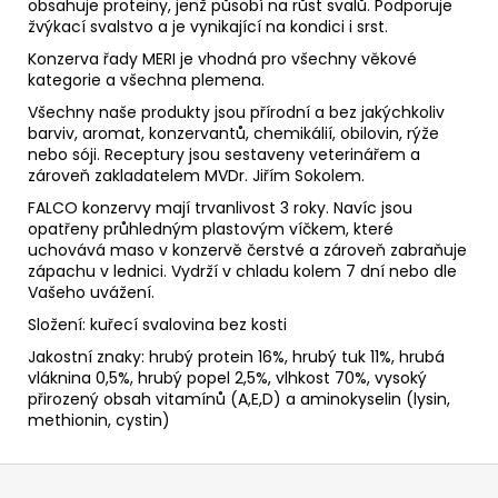
obsahuje proteiny, jenž působí na růst svalů. Podporuje
žvýkací svalstvo a je vynikající na kondici i srst.
Konzerva řady MERI je vhodná pro všechny věkové
kategorie a všechna plemena.
Všechny naše produkty jsou přírodní a bez jakýchkoliv
barviv, aromat, konzervantů, chemikálií, obilovin, rýže
nebo sóji. Receptury jsou sestaveny veterinářem a
zároveň zakladatelem MVDr. Jiřím Sokolem.
FALCO konzervy mají trvanlivost 3 roky. Navíc jsou
opatřeny průhledným plastovým víčkem, které
uchovává maso v konzervě čerstvé a zároveň zabraňuje
zápachu v lednici. Vydrží v chladu kolem 7 dní nebo dle
Vašeho uvážení.
Složení: kuřecí svalovina bez kosti
Jakostní znaky: hrubý protein 16%, hrubý tuk 11%, hrubá
vláknina 0,5%, hrubý popel 2,5%, vlhkost 70%, vysoký
přirozený obsah vitamínů (A,E,D) a aminokyselin (lysin,
methionin, cystin)
Z