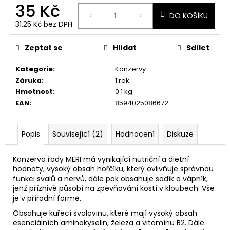
č
35 Kč
u
DO KOŠÍKU
j
31,25 Kč bez DPH
Měrná
e
cena:
m
Zeptat se
Hlídat
Sdílet
e
Kategorie
:
Konzervy
Záruka
:
1 rok
Hmotnost
:
0.1 kg
EAN
:
8594025086672
Popis
Související (2)
Hodnocení
Diskuze
Konzerva řady MERI má vynikající nutriční a dietní
hodnoty, vysoký obsah hořčíku, který ovlivňuje správnou
funkci svalů a nervů, dále pak obsahuje sodík a vápník,
jenž příznivě působí na zpevňování kostí v kloubech. Vše
je v přírodní formě.
Obsahuje kuřecí svalovinu, které mají vysoký obsah
esenciálních aminokyselin, železa a vitamínu B2. Dále