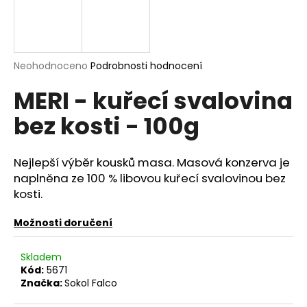
a
j
í
Průměrné
Neohodnoceno
Podrobnosti hodnocení
t
hodnocení
?
MERI - kuřecí svalovina
produktu
je
bez kosti - 100g
0,0
z
5
hvězdiček.
HLEDAT
Nejlepší výběr kousků masa. Masová konzerva je
naplněna ze 100 % libovou kuřecí svalovinou bez
kosti.
D
Možnosti doručení
o
p
Skladem
o
Kód:
5671
r
Značka:
Sokol Falco
u