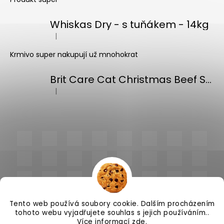
Whiskas Dry - s tuňákem - 14kg
|
Hodnocení produktu je 5 z 5 hvězdiček.
Krmivo super nakupují už mnohokrat
Brit Care Cat Christmas Beef Soup 75g
|
Hodnocení produktu je 5 z 5 hvězdiček.
Tento web používá soubory cookie. Dalším procházením
tohoto webu vyjadřujete souhlas s jejich používáním..
Více informací
zde
.