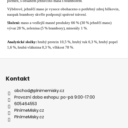
plemen, s obsahem jehněčího masa s bramborem.
Výběrové, jehněčí maso je vysoce obohaceno o potřebný zdroj bílkovin,
naopak brambory skvěle podporují správné trávení.
Složení:
maso a vedlejší masné produkty 66 % (30 % jehněčí maso)
vývar 28 %, zelenina (5 % brambory), minerály 1 %.
Analytické složky:
hrubý protein 10,5 %, hrubý tuk 6,3 %, hrubý popel
1,6 %, hrubá vláknina 0,3 %, vlhkost 78 %.
Z
á
p
Kontakt
a
t
obchod
@
plnimemisky.cz
í
Provozní doba eshopu: po-pá 9:00-17:00
605464553
PlnímeMisky.cz
PlnímeMisky.cz