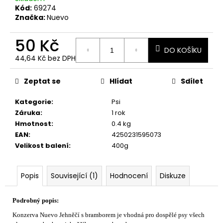
č
Kód:
69274
u
Značka:
Nuevo
j
e
50 Kč
m
DO KOŠÍKU
e
44,64 Kč bez DPH
Měrná
cena:
Zeptat se
Hlídat
Sdílet
Kategorie
:
Psi
Záruka
:
1 rok
Hmotnost
:
0.4 kg
EAN
:
4250231595073
Velikost balení
:
400g
Popis
Související (1)
Hodnocení
Diskuze
Podrobný popis:
Konzerva Nuevo Jehněčí s bramborem je vhodná pro dospělé psy všech