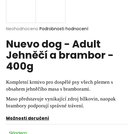
a
j
í
Průměrné
Neohodnoceno
Podrobnosti hodnocení
t
hodnocení
?
Nuevo dog - Adult
produktu
je
Jehněčí a brambor -
0,0
z
400g
5
hvězdiček.
HLEDAT
Kompletní krmivo pro dospělé psy všech plemen s
obsahem jehněčího masa s bramborami.
D
Maso představuje vynikající zdroj bílkovin, naopak
o
brambory podporují správné trávení.
p
o
Možnosti doručení
r
u
Skladem