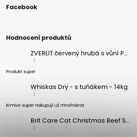
Facebook
Hodnocení produktů
ZVERLIT červený hrubá s vůní Podestýlka kočka 10kg
|
Hodnocení produktu je 5 z 5 hvězdiček.
Produkt super
Whiskas Dry - s tuňákem - 14kg
|
Hodnocení produktu je 5 z 5 hvězdiček.
Krmivo super nakupují už mnohokrat
Brit Care Cat Christmas Beef Soup 75g
|
Hodnocení produktu je 5 z 5 hvězdiček.