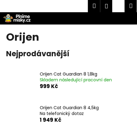
K
Přejít
Hledat
Náku
M
Přihlášen
na
o
obsah
Zpět
Zpět
košík
š
í
C
Orijen
k
o
p
Nejprodávanější
o
t
ř
Orijen Cat Guardian 8 1,8kg
e
Skladem následující pracovní den
999 Kč
b
u
j
Orijen Cat Guardian 8 4,5kg
e
Na telefonický dotaz
t
1 949 Kč
e
n