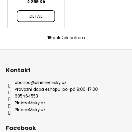
2 299 Kč
DETAIL
19
položek celkem
O
v
Z
l
á
á
d
p
Kontakt
a
a
c
t
obchod
@
plnimemisky.cz
í
í
Provozní doba eshopu: po-pá 9:00-17:00
p
605464553
r
PlnímeMisky.cz
v
PlnímeMisky.cz
k
y
v
Facebook
ý