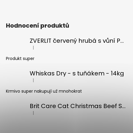
p
i
s
Hodnocení produktů
u
ZVERLIT červený hrubá s vůní Podestýlka kočka 10kg
|
Hodnocení produktu je 5 z 5 hvězdiček.
Produkt super
Whiskas Dry - s tuňákem - 14kg
|
Hodnocení produktu je 5 z 5 hvězdiček.
Krmivo super nakupují už mnohokrat
Brit Care Cat Christmas Beef Soup 75g
|
Hodnocení produktu je 5 z 5 hvězdiček.