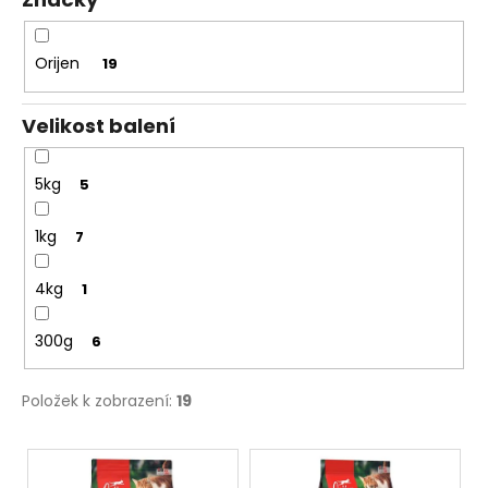
č
ů
u
j
Orijen
19
e
m
e
Velikost balení
5kg
5
1kg
7
4kg
1
300g
6
Položek k zobrazení:
19
V
ý