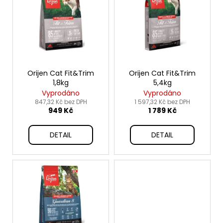
p
i
s
p
r
o
Orijen Cat Fit&Trim
Orijen Cat Fit&Trim
1,8kg
5,4kg
d
Vyprodáno
Vyprodáno
u
847,32 Kč bez DPH
1 597,32 Kč bez DPH
949 Kč
1 789 Kč
k
t
DETAIL
DETAIL
ů