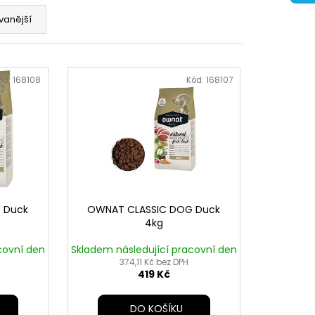
vanější
ód:
168108
Kód:
168107
 Duck
OWNAT CLASSIC DOG Duck
4kg
covní den
Skladem následující pracovní den
374,11 Kč bez DPH
419 Kč
DO KOŠÍKU