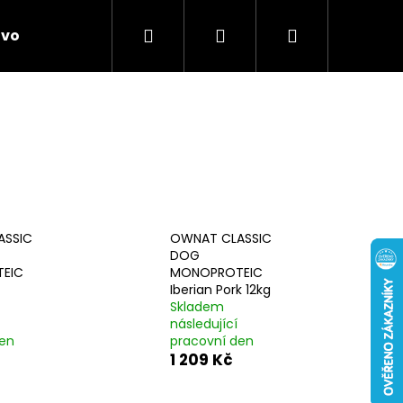
Hledat
Přihlášení
Nákupní
ivo
Chovatelské potřeby
Novinky
Anti
košík
ASSIC
OWNAT CLASSIC
DOG
EIC
MONOPROTEIC
Iberian Pork 12kg
Skladem
následující
den
pracovní den
1 209 Kč