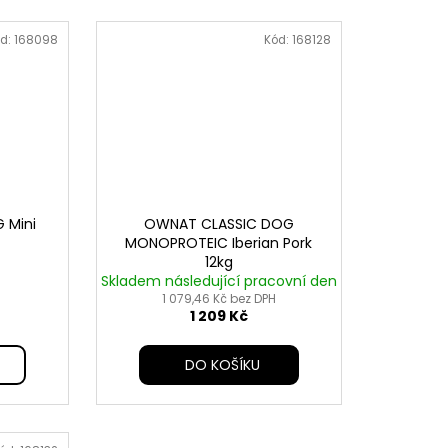
d:
168098
Kód:
168128
 Mini
OWNAT CLASSIC DOG
MONOPROTEIC Iberian Pork
12kg
Skladem následující pracovní den
1 079,46 Kč bez DPH
1 209 Kč
DO KOŠÍKU