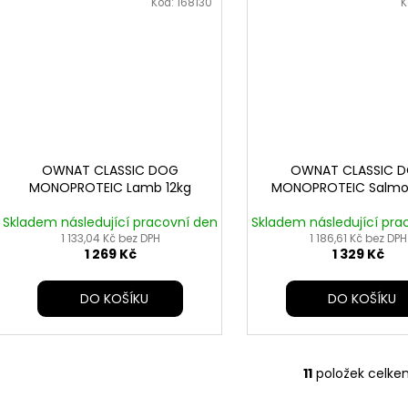
Kód:
168130
K
OWNAT CLASSIC DOG
OWNAT CLASSIC 
MONOPROTEIC Lamb 12kg
MONOPROTEIC Salmo
Skladem následující pracovní den
Skladem následující pra
1 133,04 Kč bez DPH
1 186,61 Kč bez DPH
1 269 Kč
1 329 Kč
DO KOŠÍKU
DO KOŠÍKU
11
položek celke
O
v