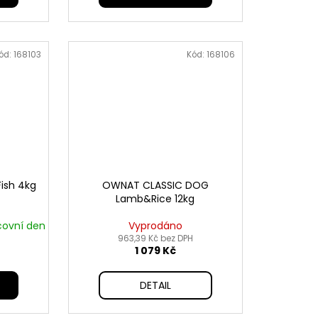
ód:
168103
Kód:
168106
ish 4kg
OWNAT CLASSIC DOG
Lamb&Rice 12kg
covní den
Vyprodáno
963,39 Kč bez DPH
1 079 Kč
DETAIL