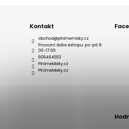
Z
á
p
Kontakt
Fac
a
t
obchod
@
plnimemisky.cz
í
Provozní doba eshopu: po-pá 9:
00-17:00
605464553
PlnímeMisky.cz
PlnímeMisky.cz
Hodn