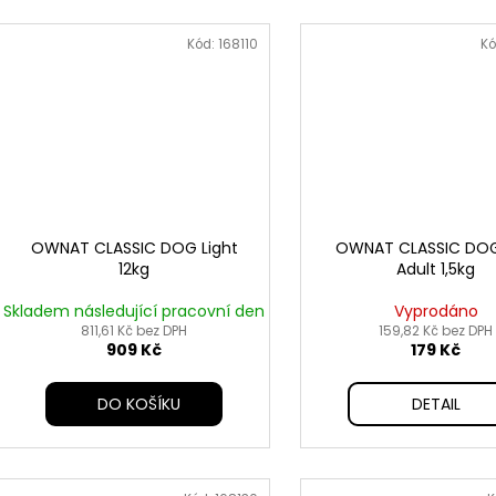
Kód:
168110
Kó
OWNAT CLASSIC DOG Light
OWNAT CLASSIC DOG
12kg
Adult 1,5kg
Skladem následující pracovní den
Vyprodáno
811,61 Kč bez DPH
159,82 Kč bez DPH
909 Kč
179 Kč
DO KOŠÍKU
DETAIL