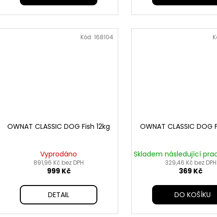
Kód:
168104
K
OWNAT CLASSIC DOG Fish 12kg
OWNAT CLASSIC DOG F
Vyprodáno
Skladem následující pra
891,96 Kč bez DPH
329,46 Kč bez DPH
999 Kč
369 Kč
DETAIL
DO KOŠÍKU