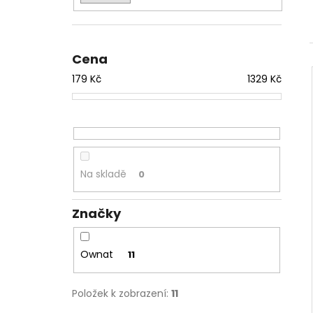
l
Cena
179
Kč
1329
Kč
Na skladě
0
Značky
Ownat
11
Položek k zobrazení:
11