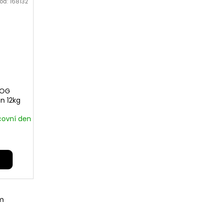
ód:
168132
DOG
n 12kg
covní den
m