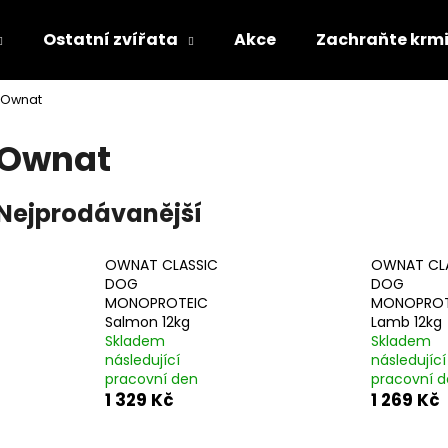
Ostatní zvířata
Akce
Zachraňte krm
Ownat
Co potřebujete najít?
Ownat
HLEDAT
Nejprodávanější
OWNAT CLASSIC
OWNAT CL
Doporučujeme
DOG
DOG
MONOPROTEIC
MONOPROT
Salmon 12kg
Lamb 12kg
Skladem
Skladem
následující
následující
pracovní den
pracovní 
1 329 Kč
1 269 Kč