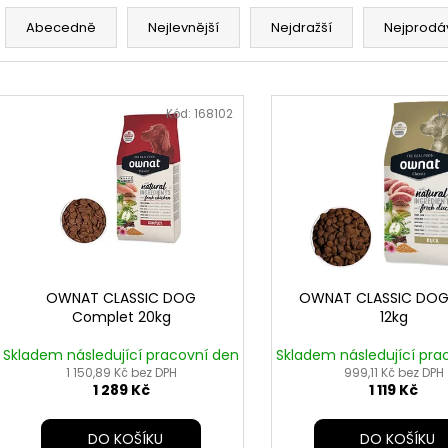
Ř
a
Abecedně
Nejlevnější
Nejdražší
Nejprodá
z
e
V
n
ý
Kód:
168102
K
í
p
p
i
r
s
o
p
d
r
u
o
k
d
OWNAT CLASSIC DOG
OWNAT CLASSIC DOG
t
Complet 20kg
12kg
u
ů
k
Skladem následující pracovní den
Skladem následující pra
t
1 150,89 Kč bez DPH
999,11 Kč bez DPH
1 289 Kč
1 119 Kč
ů
DO KOŠÍKU
DO KOŠÍKU