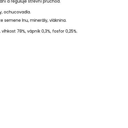
ání a reguluje střevní průchod.
ty, ochucovadla.
e semene lnu, minerály, vláknina.
, vlhkost 78%, vápník 0,3%, fosfor 0,25%.