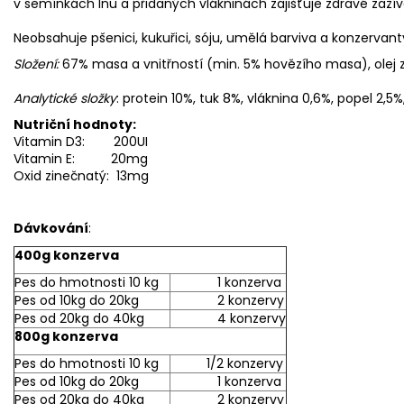
v semínkách lnu a přidaných vlákninách zajišťuje zdravé zažív
Neobsahuje pšenici, kukuřici, sóju, umělá barviva a konzervan
Složení:
67% masa a vnitřností (min. 5% hovězího masa), olej z
Analytické složky
: protein 10%, tuk 8%, vláknina 0,6%, popel 2,5%
Nutriční hodnoty:
Vitamin D3: 200UI
Vitamin E: 20mg
Oxid zinečnatý: 13mg
Dávkování
:
400g konzerva
Pes do hmotnosti 10 kg
1 konzerva
Pes od 10kg do 20kg
2 konzervy
Pes od 20kg do 40kg
4 konzervy
800g konzerva
Pes do hmotnosti 10 kg
1/2 konzervy
Pes od 10kg do 20kg
1 konzerva
Pes od 20kg do 40kg
2 konzervy