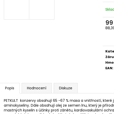
Skl
99
88,3
Měr
cena
Kate
Záru
Hmo
EAN
:
Popis
Hodnocení
Diskuze
PETKULT konzervy obsahují 65 -67 % masa a vnitřností, které 
aminokyseliny. Dále obsahují olej ze semen lnu, který je pří
mastných kyselin s účinky proti zánětu, kardiovaskulární ochr