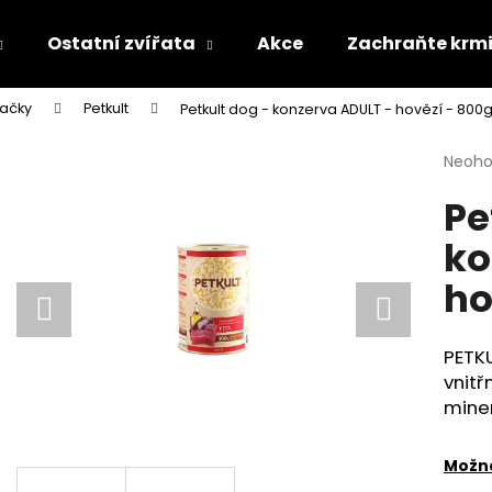
Ostatní zvířata
Akce
Zachraňte krm
načky
Petkult
Petkult dog - konzerva ADULT - hovězí - 800
Co potřebujete najít?
Průmě
Neoh
hodno
Pe
produ
HLEDAT
je
ko
0,0
z
ho
5
Doporučujeme
hvězdi
PETK
vnitř
miner
Možno