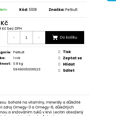
adem
Kód:
5108
Značka:
Petkult
 Kč
9 Kč bez DPH
ná
Do košíku
:
Tisk
gorie
:
Petkult
ka
:
1 rok
Zeptat se
tnost
:
0.8 kg
Hlídat
5949005006523
Sdílet
jsou bohaté na vitamíny, minerály a důležité
rodní zdroj Omegy-3 a Omegy-6, důležitých
anou a snižováním tuků v krvi. Lecitin obsažený