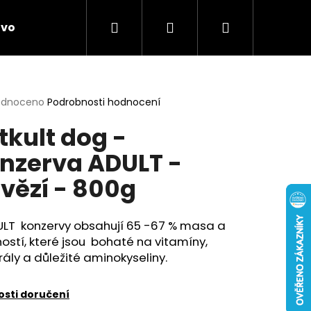
Hledat
Přihlášení
Nákupní
ivo
Chovatelské potřeby
Novinky
Anti
g
košík
rné
odnoceno
Podrobnosti hodnocení
cení
tkult dog -
ktu
nzerva ADULT -
vězí - 800g
ček.
ULT konzervy obsahují 65 -67 % masa a
ností, které jsou bohaté na vitamíny,
ály a důležité aminokyseliny.
sti doručení