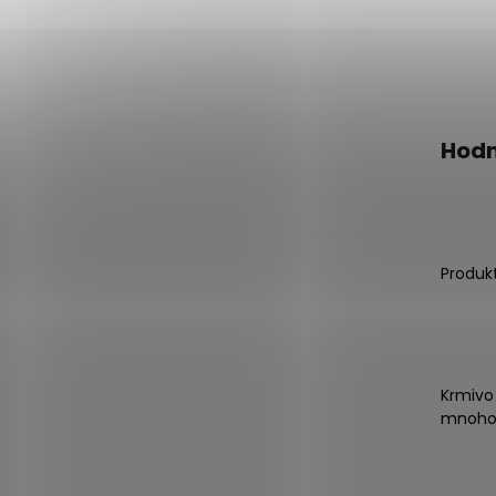
Hodn
Produk
Krmivo
mnoho