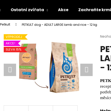
Ostatní zvířata
Akce
Zachraňte krm
Petkult
PETKULT dog - ADULT LARGE lamb and rice - 12 kg
Co potřebujete najít?
Průmě
Neoh
VÝPRODEJ
hodno
AKCE!
PE
produ
HLEDAT
SLEVA 15%
je
LA
0,0
z
- 
5
Doporučujeme
hvězdi
PETK
recept
potře
měsíc
Možno