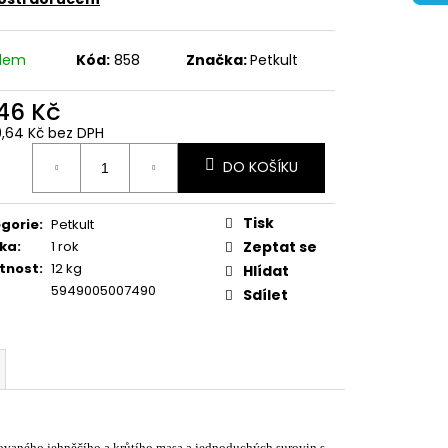
adem
Kód:
858
Značka:
Petkult
646 Kč
9,64 Kč bez DPH
ná
DO KOŠÍKU
:
Tisk
gorie
:
Petkult
ka
:
1 rok
Zeptat se
tnost
:
12 kg
Hlídat
5949005007490
Sdílet
aného jehněčího a krůtího masa a jednoduchých surovin s