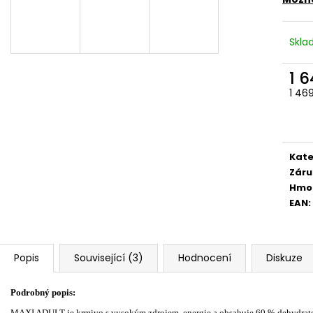
Skl
1 
1 46
Měr
cena
Kate
Záru
Hmo
EAN
:
Popis
Související (3)
Hodnocení
Diskuze
Podrobný popis:
MAXI ADULT je krmivo s vysokým zdrojem energie a obsahuje 60 % dehydratov