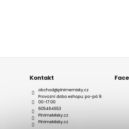
Z
á
p
Kontakt
Fac
a
t
obchod
@
plnimemisky.cz
í
Provozní doba eshopu: po-pá 9:
00-17:00
605464553
PlnímeMisky.cz
PlnímeMisky.cz