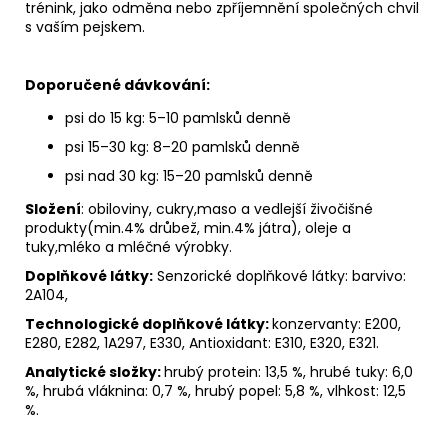
trénink, jako odměna nebo zpříjemnění společných chvil
s vaším pejskem.
Doporučené dávkování:
psi do 15 kg: 5–10 pamlsků denně
psi 15–30 kg: 8–20 pamlsků denně
psi nad 30 kg: 15–20 pamlsků denně
Složení
: obiloviny, cukry,maso a vedlejší živočišné
produkty(min.4% drůbež, min.4% játra), oleje a
tuky,mléko a mléčné výrobky.
Doplňkové látky:
Senzorické doplňkové látky: barvivo:
2A104,
Technologické doplňkové látky:
konzervanty: E200,
E280, E282, 1A297, E330, Antioxidant: E310, E320, E321.
Analytické složky:
hrubý protein: 13,5 %, hrubé tuky: 6,0
%, hrubá vláknina: 0,7 %, hrubý popel: 5,8 %, vlhkost: 12,5
%.