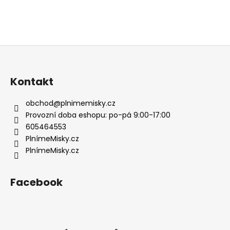
Z
á
p
Kontakt
a
t
obchod
@
plnimemisky.cz
í
Provozní doba eshopu: po-pá 9:00-17:00
605464553
PlnímeMisky.cz
PlnímeMisky.cz
Facebook