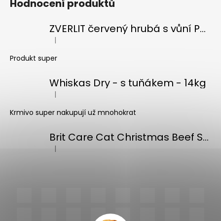
Hodnocení produktů
ZVERLIT červený hrubá s vůní Podestýlka kočka 10kg
|
Hodnocení produktu je 5 z 5 hvězdiček.
Produkt super
Whiskas Dry - s tuňákem - 14kg
|
Hodnocení produktu je 5 z 5 hvězdiček.
Krmivo super nakupují už mnohokrat
Brit Care Cat Christmas Beef Soup 75g
|
Hodnocení produktu je 5 z 5 hvězdiček.