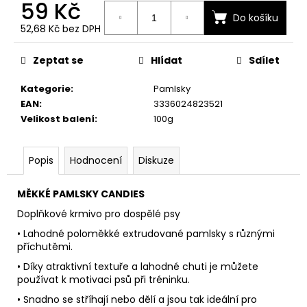
č
59 Kč
u
Do košíku
52,68 Kč bez DPH
j
Měrná
e
cena:
m
Zeptat se
Hlídat
Sdílet
e
Kategorie
:
Pamlsky
EAN
:
3336024823521
Velikost balení
:
100g
Popis
Hodnocení
Diskuze
MĚKKÉ PAMLSKY CANDIES
Doplňkové krmivo pro dospělé psy
• Lahodné poloměkké extrudované pamlsky s různými
příchutěmi.
• Díky atraktivní textuře a lahodné chuti je můžete
používat k motivaci psů při tréninku.
• Snadno se stříhají nebo dělí a jsou tak ideální pro