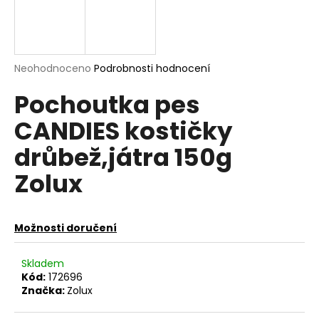
a
j
í
Průměrné
Neohodnoceno
Podrobnosti hodnocení
t
hodnocení
?
Pochoutka pes
produktu
je
CANDIES kostičky
0,0
z
drůbež,játra 150g
5
hvězdiček.
HLEDAT
Zolux
D
Možnosti doručení
o
p
Skladem
o
Kód:
172696
r
Značka:
Zolux
u