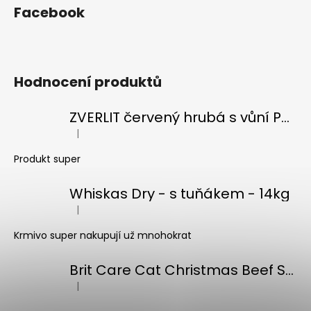
Facebook
Hodnocení produktů
ZVERLIT červený hrubá s vůní Podestýlka kočka 10kg
|
Hodnocení produktu je 5 z 5 hvězdiček.
Produkt super
Whiskas Dry - s tuňákem - 14kg
|
Hodnocení produktu je 5 z 5 hvězdiček.
Krmivo super nakupují už mnohokrat
Brit Care Cat Christmas Beef Soup 75g
|
Hodnocení produktu je 5 z 5 hvězdiček.