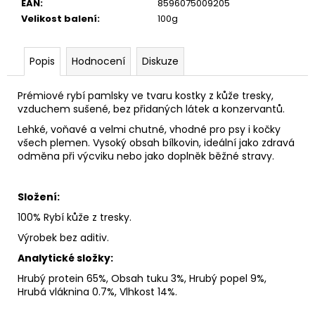
č
EAN
:
8596075009205
u
Velikost balení
:
100g
j
e
Popis
Hodnocení
Diskuze
m
e
Prémiové rybí pamlsky ve tvaru kostky z kůže tresky,
vzduchem sušené, bez přidaných látek a konzervantů.
Lehké, voňavé a velmi chutné, vhodné pro psy i kočky
všech plemen. Vysoký obsah bílkovin, ideální jako zdravá
odměna při výcviku nebo jako doplněk běžné stravy.
Složení:
100% Rybí kůže z tresky.
Výrobek bez aditiv.
A
nalytické složky:
Hrubý protein 65%, Obsah tuku 3%, Hrubý popel 9%,
Hrubá vláknina 0.7%, Vlhkost 14%.