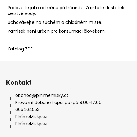
Podávejte jako odměnu při tréninku. Zajistěte dostatek
čerstvé vody.
Uchovávejte na suchém a chladném místě.
Pamlsek není určen pro konzumaci člověkem.
Katalog
ZDE
Z
á
p
Kontakt
a
t
obchod
@
plnimemisky.cz
í
Provozní doba eshopu: po-pá 9:00-17:00
605464553
PlnímeMisky.cz
PlnímeMisky.cz