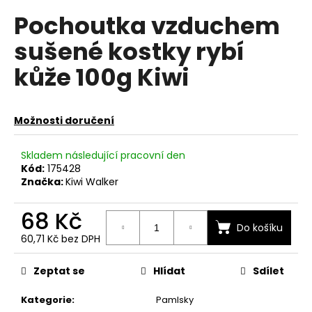
hodnocení
a
Pochoutka vzduchem
produktu
je
j
sušené kostky rybí
0,0
í
z
kůže 100g Kiwi
t
5
hvězdiček.
?
Možnosti doručení
Skladem následující pracovní den
HLEDAT
Kód:
175428
Značka:
Kiwi Walker
68 Kč
D
Do košíku
o
60,71 Kč bez DPH
p
Měrná
cena:
o
Zeptat se
Hlídat
Sdílet
r
u
Kategorie
:
Pamlsky