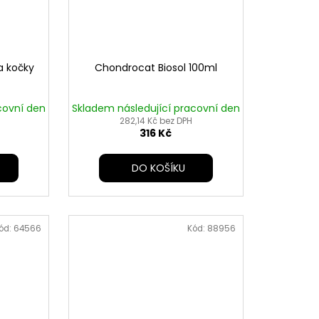
a kočky
Chondrocat Biosol 100ml
covní den
Skladem následující pracovní den
282,14 Kč bez DPH
316 Kč
DO KOŠÍKU
ód:
64566
Kód:
88956