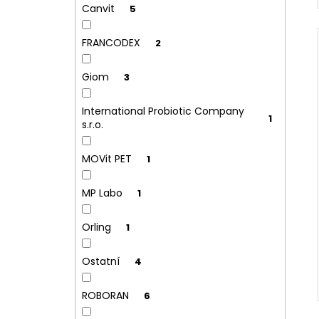
Canvit
5
FRANCODEX
2
Giom
3
International Probiotic Company
1
s.r.o.
MOVit PET
1
MP Labo
1
Orling
1
Ostatní
4
ROBORAN
6