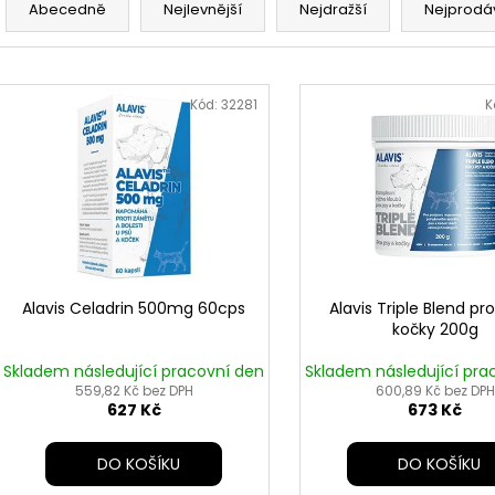
a
Abecedně
Nejlevnější
Nejdražší
Nejprodá
z
e
V
n
ý
Kód:
32281
K
í
p
p
i
r
s
o
p
d
r
u
o
k
d
Alavis Celadrin 500mg 60cps
Alavis Triple Blend pr
t
kočky 200g
u
ů
k
Skladem následující pracovní den
Skladem následující pra
t
559,82 Kč bez DPH
600,89 Kč bez DPH
627 Kč
673 Kč
ů
DO KOŠÍKU
DO KOŠÍKU