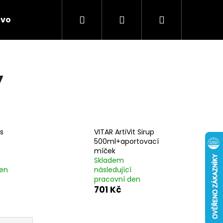
Hledat
Přihlášení
Nákupní
ivo
Chovatelské potřeby
Novinky
Anti
košík
y
s
VITAR ArtiVit Sirup
500ml+aportovací
míček
Skladem
den
následující
pracovní den
701 Kč