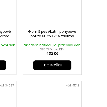
ohybové
Giom S pes Akutní pohybové
zdarma
potíže 60 tbl+25% zdarma
covní den
Skladem následující pracovní den
385,71 Kč bez DPH
432 Kč
DO KOŠÍKU
Kód:
34597
Kód:
41712