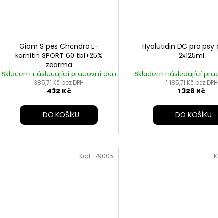
Giom S pes Chondro L-
Hyalutidin DC pro psy 
karnitin SPORT 60 tbl+25%
2x125ml
zdarma
Skladem následující pracovní den
Skladem následující pra
385,71 Kč bez DPH
1 185,71 Kč bez DPH
432 Kč
1 328 Kč
DO KOŠÍKU
DO KOŠÍKU
Kód:
179005
K