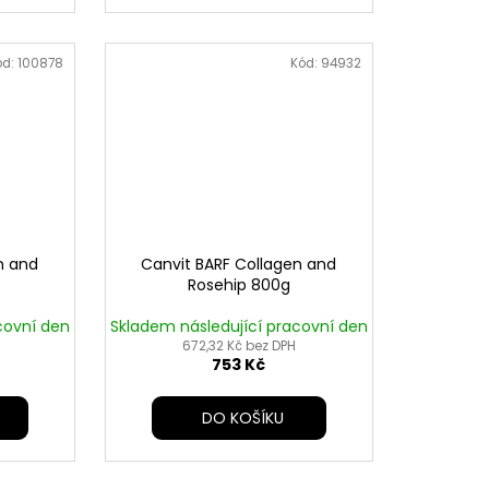
ód:
100878
Kód:
94932
n and
Canvit BARF Collagen and
Rosehip 800g
covní den
Skladem následující pracovní den
672,32 Kč bez DPH
753 Kč
DO KOŠÍKU