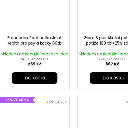
Francodex Pochoutka Joint
Giom S pes Akutní p
Health pro psy a kočky 60tbl
potíže 180 tbl+25% 
Skladem následující pracovní den
Skladem následující pra
240,18 Kč bez DPH
774,11 Kč bez DPH
269 Kč
867 Kč
DO KOŠÍKU
DO KOŠÍKU
+ 25% ZDARMA
Kód:
156934