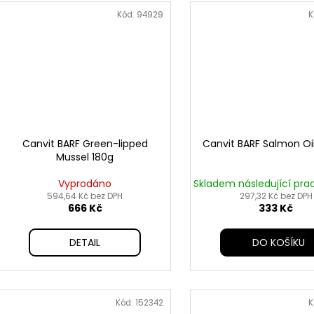
Kód:
94929
K
Canvit BARF Green-lipped
Canvit BARF Salmon Oi
Mussel 180g
Vyprodáno
Skladem následující pra
594,64 Kč bez DPH
297,32 Kč bez DPH
666 Kč
333 Kč
DETAIL
DO KOŠÍKU
Kód:
152342
K