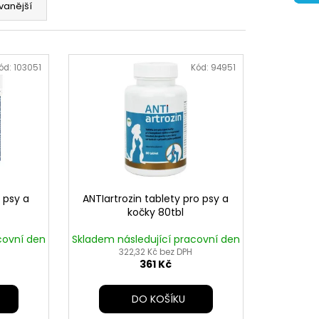
vanější
ód:
103051
Kód:
94951
o psy a
ANTIartrozin tablety pro psy a
kočky 80tbl
covní den
Skladem následující pracovní den
322,32 Kč bez DPH
361 Kč
DO KOŠÍKU