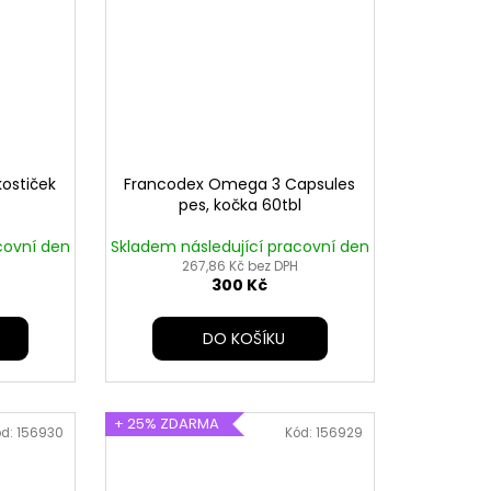
kostiček
Francodex Omega 3 Capsules
pes, kočka 60tbl
covní den
Skladem následující pracovní den
267,86 Kč bez DPH
300 Kč
DO KOŠÍKU
+ 25% ZDARMA
ód:
156930
Kód:
156929