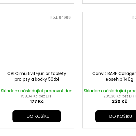
Kód:
94969
K
CALCImultivit+junior tablety
Canvit BARF Collage
pro psy a kočky 50tbl
Rosehip 140g
Skladem následující pracovní den
Skladem následující pra
158,04 Kč bez DPH
205,36 Kč bez DPH
177 Kč
230 Kč
DO KOŠÍKU
DO KOŠÍKU