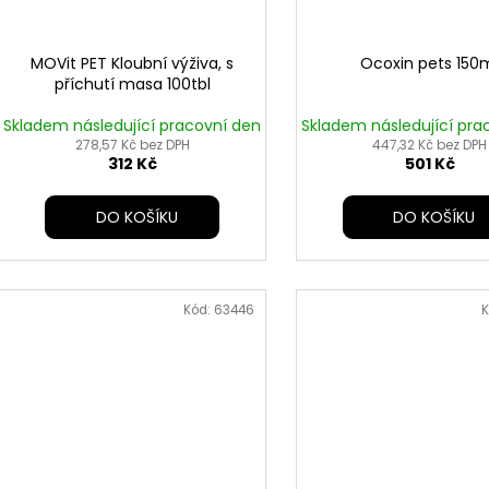
MOVit PET Kloubní výživa, s
Ocoxin pets 150
příchutí masa 100tbl
Skladem následující pracovní den
Skladem následující pra
278,57 Kč bez DPH
447,32 Kč bez DPH
312 Kč
501 Kč
DO KOŠÍKU
DO KOŠÍKU
Kód:
63446
K