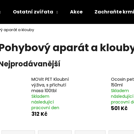
Ostatní zvířata
Akce
Zachraňte krm
ý aparát a klouby
Co potřebujete najít?
Pohybový aparát a kloub
HLEDAT
Nejprodávanější
MOVit PET Kloubní
Ocoxin pet
Doporučujeme
výživa, s příchutí
150ml
masa 100tbl
Skladem
Skladem
následující
následující
pracovní 
pracovní den
501 Kč
312 Kč
Ř