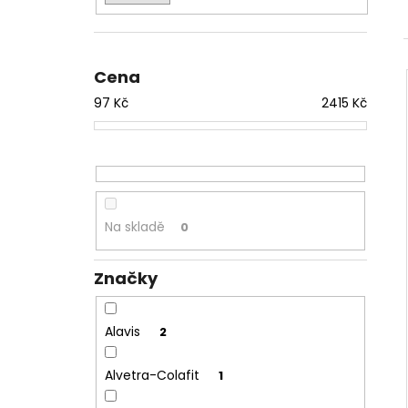
l
Cena
97
Kč
2415
Kč
Na skladě
0
Značky
Alavis
2
Alvetra-Colafit
1