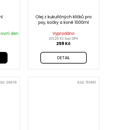
ml
Olej z kukuřičných klíčků pro
psy, kočky a koně 1000ml
covní den
Vyprodáno
231,25 Kč bez DPH
259 Kč
DETAIL
ód:
29676
Kód:
151961