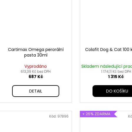
Cartimax Omega perorální
Colafit Dog & Cat 100 
pasta 30ml
Vyprodáno
Skladem následující pra
613,39 Kč bez DPH
1 174,11 Kč bez DPH
687 Kč
1 315 Kč
DETAIL
DO KOŠÍKU
+ 25% ZDARMA
Kód:
97896
K