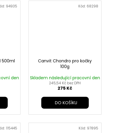
ód:
94935
Kód:
68298
l 500ml
Canvit Chondro pro kočky
100g
covní den
Skladem následující pracovní den
245,54 Kč bez DPH
275 Kč
DO KOŠÍKU
ód:
115445
Kód:
97895