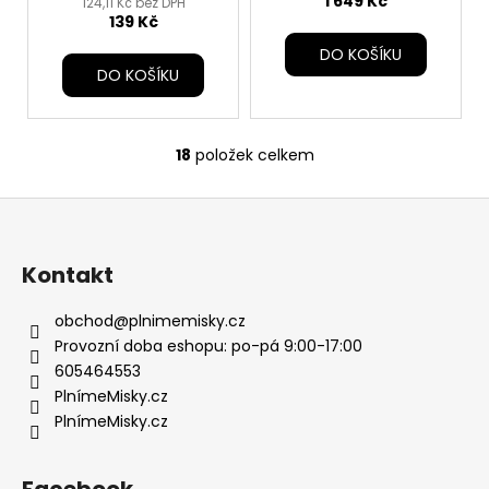
1 649 Kč
124,11 Kč bez DPH
139 Kč
DO KOŠÍKU
DO KOŠÍKU
18
položek celkem
O
v
Z
l
á
á
d
p
Kontakt
a
a
c
t
obchod
@
plnimemisky.cz
í
í
Provozní doba eshopu: po-pá 9:00-17:00
p
605464553
r
PlnímeMisky.cz
v
PlnímeMisky.cz
k
y
v
Facebook