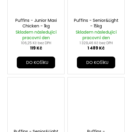
Puffins - Junior Maxi
Puffins - Senior&Light
Chicken - 1kg
- 15kg
Skladem následující
Skladem následující
pracovní den
pracovní den
106,25 Kč bez DPH
1 329,46 Kč bez DPH
119 Kč
1 489 Kč
DO KOŠÍKU
DO KOŠÍKU
Puffins - Senior&Light
Puffins -