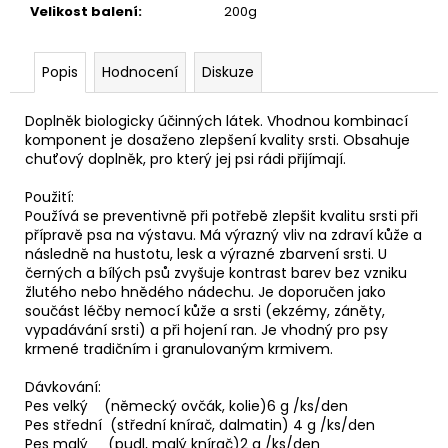
č
Velikost balení
:
200g
u
j
e
Popis
Hodnocení
Diskuze
m
e
Doplněk biologicky účinných látek. Vhodnou kombinací
komponent je dosaženo zlepšení kvality srsti. Obsahuje
chuťový doplněk, pro který jej psi rádi přijímají.
Použití:
Používá se preventivně při potřebě zlepšit kvalitu srsti při
přípravě psa na výstavu. Má výrazný vliv na zdraví kůže a
následně na hustotu, lesk a výrazné zbarvení srsti. U
černých a bílých psů zvyšuje kontrast barev bez vzniku
žlutého nebo hnědého nádechu. Je doporučen jako
součást léčby nemocí kůže a srsti (ekzémy, záněty,
vypadávání srsti) a při hojení ran. Je vhodný pro psy
krmené tradičním i granulovaným krmivem.
Dávkování:
Pes velký (německý ovčák, kolie)6 g /ks/den
Pes střední (střední knírač, dalmatin) 4 g /ks/den
Pes malý (pudl, malý knírač)2 g /ks/den