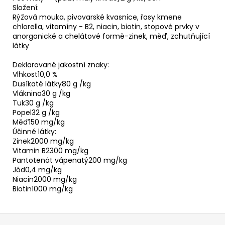
Složení:
Rýžová mouka, pivovarské kvasnice, řasy kmene
chlorella, vitamíny - B2, niacin, biotin, stopové prvky v
anorganické a chelátové formě-zinek, měď, zchutňující
látky
Deklarované jakostní znaky:
Vlhkost10,0 %
Dusíkaté látky80 g /kg
Vláknina30 g /kg
Tuk30 g /kg
Popel32 g /kg
Měď150 mg/kg
Účinné látky:
Zinek2000 mg/kg
Vitamin B2300 mg/kg
Pantotenát vápenatý200 mg/kg
Jód0,4 mg/kg
Niacin2000 mg/kg
Biotin1000 mg/kg
Z