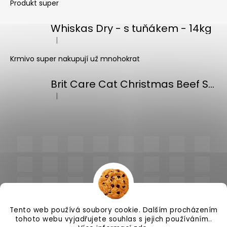
Produkt super
Whiskas Dry - s tuňákem - 14kg
|
Hodnocení produktu je 5 z 5 hvězdiček.
Krmivo super nakupují už mnohokrat
Brit Care Cat Christmas Beef Soup 75g
|
Hodnocení produktu je 5 z 5 hvězdiček.
Tento web používá soubory cookie. Dalším procházením
tohoto webu vyjadřujete souhlas s jejich používáním..