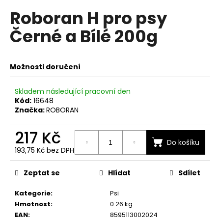
hodnocení
a
Roboran H pro psy
produktu
je
j
Černé a Bílé 200g
0,0
í
z
t
5
hvězdiček.
?
Možnosti doručení
Skladem následující pracovní den
Kód:
16648
Značka:
ROBORAN
HLEDAT
217 Kč
Do košíku
193,75 Kč bez DPH
D
Měrná
o
cena:
Zeptat se
Hlídat
Sdílet
p
o
Kategorie
:
Psi
r
Hmotnost
:
0.26 kg
u
EAN
:
8595113002024