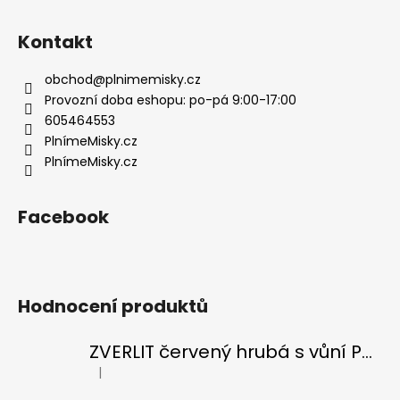
á
p
Kontakt
a
t
obchod
@
plnimemisky.cz
í
Provozní doba eshopu: po-pá 9:00-17:00
605464553
PlnímeMisky.cz
PlnímeMisky.cz
Facebook
Hodnocení produktů
ZVERLIT červený hrubá s vůní Podestýlka kočka 10kg
|
Hodnocení produktu je 5 z 5 hvězdiček.