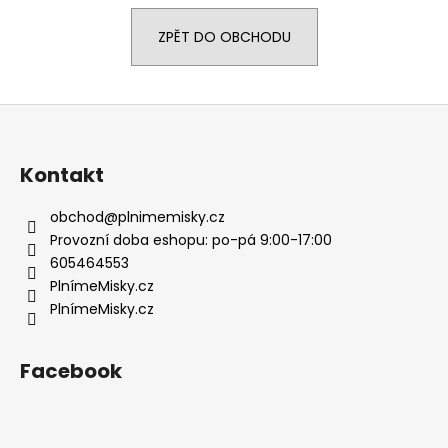
a
ZPĚT DO OBCHODU
j
í
t
Z
?
á
p
Kontakt
a
t
obchod
@
plnimemisky.cz
HLEDAT
í
Provozní doba eshopu: po-pá 9:00-17:00
605464553
PlnímeMisky.cz
PlnímeMisky.cz
D
o
p
Facebook
o
r
u