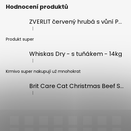
č
Hodnocení produktů
u
j
e
ZVERLIT červený hrubá s vůní Podestýlka kočka 10kg
m
|
Hodnocení produktu je 5 z 5 hvězdiček.
e
Produkt super
Whiskas Dry - s tuňákem - 14kg
|
Hodnocení produktu je 5 z 5 hvězdiček.
Krmivo super nakupují už mnohokrat
Brit Care Cat Christmas Beef Soup 75g
|
Hodnocení produktu je 5 z 5 hvězdiček.