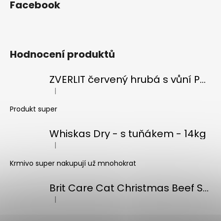
v
Facebook
ý
p
i
s
Hodnocení produktů
u
ZVERLIT červený hrubá s vůní Podestýlka kočka 10kg
|
Hodnocení produktu je 5 z 5 hvězdiček.
Produkt super
Whiskas Dry - s tuňákem - 14kg
|
Hodnocení produktu je 5 z 5 hvězdiček.
Krmivo super nakupují už mnohokrat
Brit Care Cat Christmas Beef Soup 75g
|
Hodnocení produktu je 5 z 5 hvězdiček.