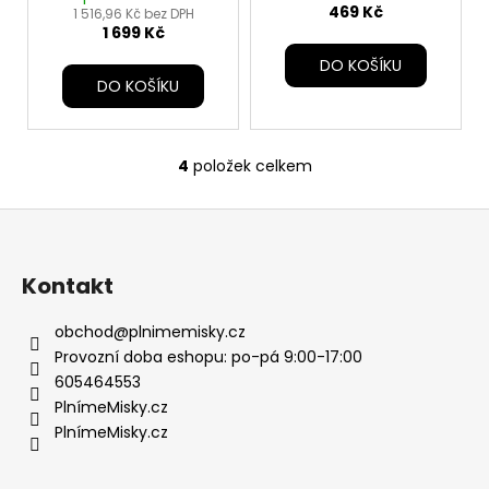
č
469 Kč
1 516,96 Kč bez DPH
u
1 699 Kč
j
DO KOŠÍKU
e
DO KOŠÍKU
m
e
4
položek celkem
O
v
Z
l
á
á
d
p
Kontakt
a
a
c
t
obchod
@
plnimemisky.cz
í
í
Provozní doba eshopu: po-pá 9:00-17:00
p
605464553
r
PlnímeMisky.cz
v
PlnímeMisky.cz
k
y