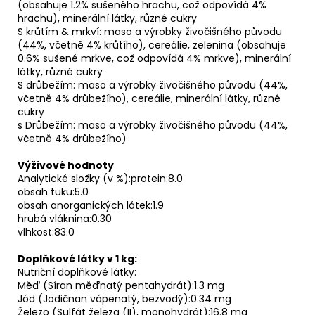
(obsahuje 1.2% sušeného hrachu, což odpovídá 4%
hrachu), minerální látky, různé cukry
S krůtím & mrkví: maso a výrobky živočišného původu
(44%, včetně 4% krůtího), cereálie, zelenina (obsahuje
0.6% sušené mrkve, což odpovídá 4% mrkve), minerální
látky, různé cukry
S drůbežím: maso a výrobky živočišného původu (44%,
včetně 4% drůbežího), cereálie, minerální látky, různé
cukry
s Drůbežím: maso a výrobky živočišného původu (44%,
včetně 4% drůbežího)
Výživové hodnoty
Analytické složky (v %):protein:8.0
obsah tuku:5.0
obsah anorganických látek:1.9
hrubá vláknina:0.30
vlhkost:83.0
Doplňkové látky v 1 kg:
Nutriční doplňkové látky:
Měď (Síran měďnatý pentahydrát):1.3 mg
Jód (Jodičnan vápenatý, bezvodý):0.34 mg
Železo (Sulfát železa (II), monohydrát):16.8 mg