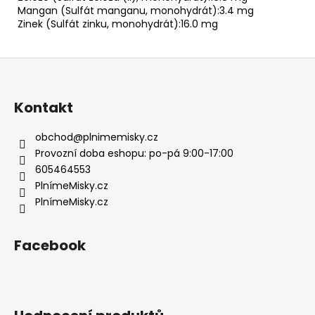
Mangan (Sulfát manganu, monohydrát):3.4 mg
Zinek (Sulfát zinku, monohydrát):16.0 mg
Z
á
p
Kontakt
a
t
obchod
@
plnimemisky.cz
í
Provozní doba eshopu: po-pá 9:00-17:00
605464553
PlnímeMisky.cz
PlnímeMisky.cz
Facebook