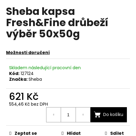
hodnocení
a
Sheba kapsa
produktu
je
j
Fresh&Fine drůbeží
0,0
í
z
výběr 50x50g
t
5
hvězdiček.
?
Možnosti doručení
Skladem následující pracovní den
HLEDAT
Kód:
127124
Značka:
Sheba
621 Kč
D
o
554,46 Kč bez DPH
p
Měrná
Do košíku
cena:
o
r
u
Zeptat se
Hlídat
Sdílet