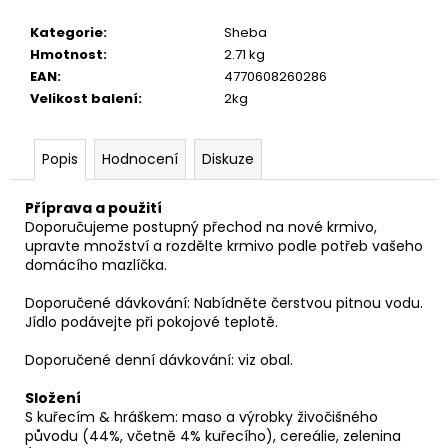
č
u
Kategorie
:
Sheba
j
Hmotnost
:
2.71 kg
e
EAN
:
4770608260286
m
Velikost balení
:
2kg
e
Popis
Hodnocení
Diskuze
Příprava a použití
Doporučujeme postupný přechod na nové krmivo,
upravte množství a rozdělte krmivo podle potřeb vašeho
domácího mazlíčka.
Doporučené dávkování: Nabídněte čerstvou pitnou vodu.
Jídlo podávejte při pokojové teplotě.
Doporučené denní dávkování: viz obal.
Složení
S kuřecím & hráškem: maso a výrobky živočišného
původu (44%, včetně 4% kuřecího), cereálie, zelenina