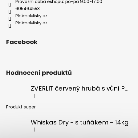
í
Provozní doba eshopu: po-pá 9:00-17:00
p
605464553
r
PlnímeMisky.cz
v
PlnímeMisky.cz
k
y
v
Facebook
ý
p
i
s
Hodnocení produktů
u
ZVERLIT červený hrubá s vůní Podestýlka kočka 10kg
|
Hodnocení produktu je 5 z 5 hvězdiček.
Produkt super
Whiskas Dry - s tuňákem - 14kg
|
Hodnocení produktu je 5 z 5 hvězdiček.