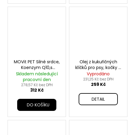
MOVit PET Silné srdce,
Olej z kukuřičných
Koenzym Q10,s
klíčků pro psy, kočky a
přích.masa 100tbl
koně 1000ml
Skladem následující
Vyprodáno
pracovní den
231,25 Kč bez DPH
259 Kč
278,57 Kč bez DPH
312 Kč
DETAIL
DO KOŠÍKU