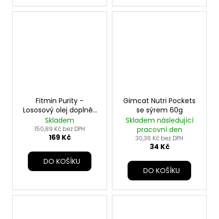
Fitmin Purity -
Gimcat Nutri Pockets
Lososový olej doplněk
se sýrem 60g
- 300 ml
Skladem
Skladem následující
150,89 Kč bez DPH
pracovní den
169 Kč
30,36 Kč bez DPH
34 Kč
DO KOŠÍKU
DO KOŠÍKU