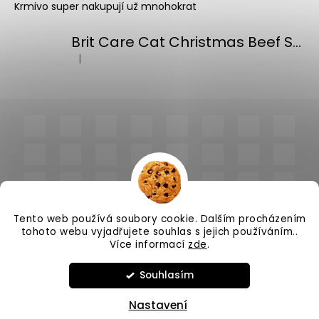
Krmivo super nakupují už mnohokrat
Brit Care Cat Christmas Beef Soup 75g
|
Hodnocení produktu je 5 z 5 hvězdiček.
Tento web používá soubory cookie. Dalším procházením
tohoto webu vyjadřujete souhlas s jejich používáním..
Více informací
zde
.
Vytvořil Shoptet
Souhlasím
Copyright 2026
PlnímeMisky.cz
. Všechna práva
vyhrazena.
Upravit nastavení cookies
Nastavení