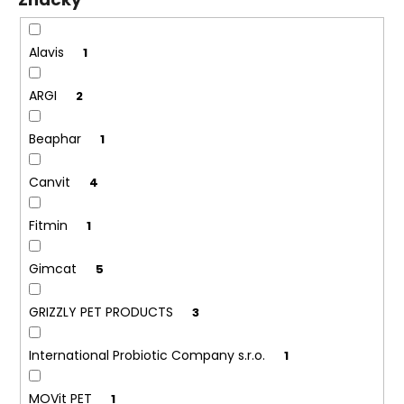
č
ů
u
j
Alavis
1
e
m
ARGI
2
e
Beaphar
1
Canvit
4
Fitmin
1
Gimcat
5
GRIZZLY PET PRODUCTS
3
International Probiotic Company s.r.o.
1
MOVit PET
1