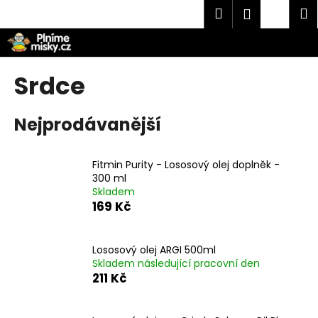
K
Přejít
Hledat
Náku
M
Přihlášen
na
o
obsah
Zpět
Zpět
košík
š
í
C
Srdce
k
o
p
Nejprodávanější
o
t
Fitmin Purity - Lososový olej doplněk -
ř
300 ml
e
Skladem
b
169 Kč
u
j
Lososový olej ARGI 500ml
e
Skladem následující pracovní den
t
211 Kč
e
n