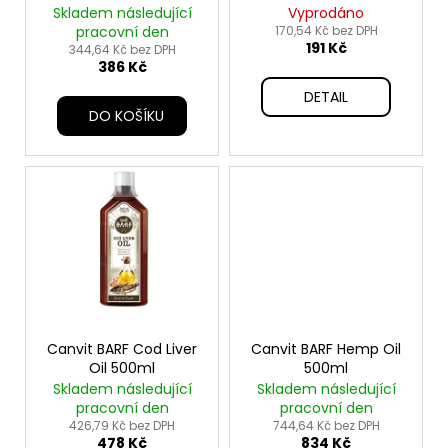
d
Active 100g
Skladem následující
Vyprodáno
u
pracovní den
170,54 Kč bez DPH
191 Kč
k
344,64 Kč bez DPH
386 Kč
t
DETAIL
ů
DO KOŠÍKU
Canvit BARF Cod Liver
Canvit BARF Hemp Oil
Oil 500ml
500ml
Skladem následující
Skladem následující
pracovní den
pracovní den
426,79 Kč bez DPH
744,64 Kč bez DPH
478 Kč
834 Kč