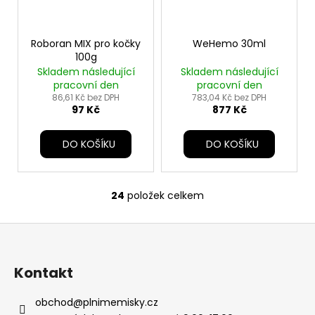
Roboran MIX pro kočky
WeHemo 30ml
100g
Skladem následující
Skladem následující
pracovní den
pracovní den
86,61 Kč bez DPH
783,04 Kč bez DPH
97 Kč
877 Kč
DO KOŠÍKU
DO KOŠÍKU
24
položek celkem
O
v
Z
l
á
á
d
p
Kontakt
a
a
c
t
obchod
@
plnimemisky.cz
í