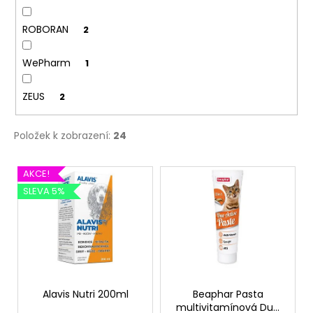
ROBORAN
2
WePharm
1
ZEUS
2
Položek k zobrazení:
24
V
AKCE!
ý
SLEVA 5%
p
i
s
p
r
o
Alavis Nutri 200ml
Beaphar Pasta
multivitamínová Duo