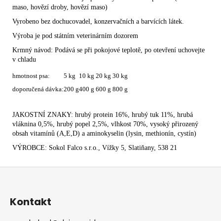
maso, hovězí droby, hovězí maso)
Vyrobeno bez dochucovadel, konzervačních a barvících látek.
Výroba je pod státním veterinárním dozorem
Krmný návod: Podává se při pokojové teplotě, po otevření uchovejte
v chladu
hmotnost psa:
5 kg
10 kg
20 kg
30 kg
doporučená dávka:
200 g
400 g
600 g
800 g
JAKOSTNÍ ZNAKY: hrubý protein 16%, hrubý tuk 11%, hrubá
vláknina 0,5%, hrubý popel 2,5%, vlhkost 70%, vysoký přirozený
obsah vitamínů (A,E,D) a aminokyselin (lysin, methionín, cystín)
VÝROBCE: Sokol Falco s.r.o., Vížky 5, Slatiňany, 538 21
Z
á
p
Kontakt
a