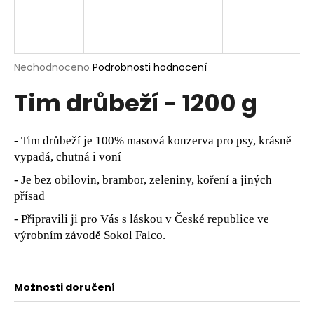
a
j
í
Průměrné
Neohodnoceno
Podrobnosti hodnocení
t
hodnocení
?
Tim drůbeží - 1200 g
produktu
je
0,0
z
- Tim drůbeží je 100% masová konzerva pro psy, krásně
5
vypadá, chutná i voní
hvězdiček.
HLEDAT
- Je bez obilovin, brambor, zeleniny, koření a jiných
přísad
- Připravili ji pro Vás s láskou v České republice ve
D
výrobním závodě Sokol Falco.
o
p
o
r
Možnosti doručení
u