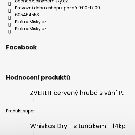
t
obchod
@
plnimemisky.cz
í
Provozní doba eshopu: po-pá 9:00-17:00
605464553
PlnímeMisky.cz
PlnímeMisky.cz
Facebook
Hodnocení produktů
ZVERLIT červený hrubá s vůní Podestýlka kočka 10kg
|
Hodnocení produktu je 5 z 5 hvězdiček.
Produkt super
Whiskas Dry - s tuňákem - 14kg
|
Hodnocení produktu je 5 z 5 hvězdiček.