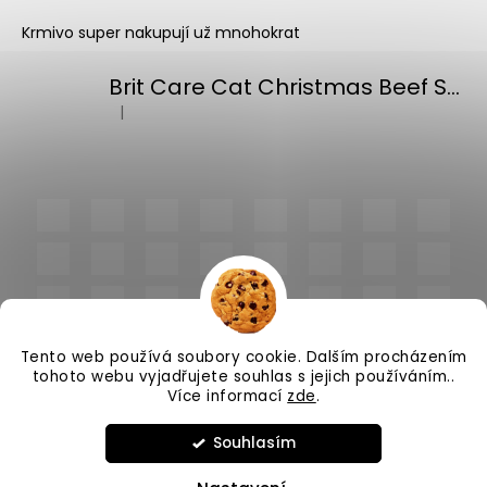
Krmivo super nakupují už mnohokrat
Brit Care Cat Christmas Beef Soup 75g
|
Hodnocení produktu je 5 z 5 hvězdiček.
Tento web používá soubory cookie. Dalším procházením
tohoto webu vyjadřujete souhlas s jejich používáním..
Více informací
zde
.
Vytvořil Shoptet
Souhlasím
Copyright 2026
PlnímeMisky.cz
. Všechna práva
vyhrazena.
Upravit nastavení cookies