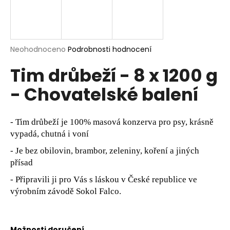
a
j
í
Průměrné
Neohodnoceno
Podrobnosti hodnocení
t
hodnocení
?
Tim drůbeží - 8 x 1200 g
produktu
je
- Chovatelské balení
0,0
z
5
hvězdiček.
HLEDAT
- Tim drůbeží je 100% masová konzerva pro psy, krásně
vypadá, chutná i voní
- Je bez obilovin, brambor, zeleniny, koření a jiných
D
přísad
o
- Připravili ji pro Vás s láskou v České republice ve
p
výrobním závodě Sokol Falco.
o
r
u
Možnosti doručení