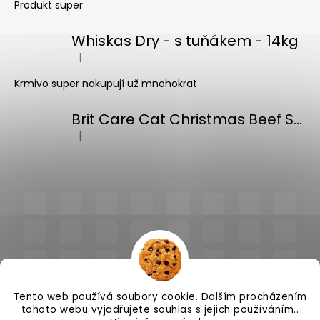
Produkt super
Whiskas Dry - s tuňákem - 14kg
|
Hodnocení produktu je 5 z 5 hvězdiček.
Krmivo super nakupují už mnohokrat
Brit Care Cat Christmas Beef Soup 75g
|
Hodnocení produktu je 5 z 5 hvězdiček.
Tento web používá soubory cookie. Dalším procházením
tohoto webu vyjadřujete souhlas s jejich používáním..