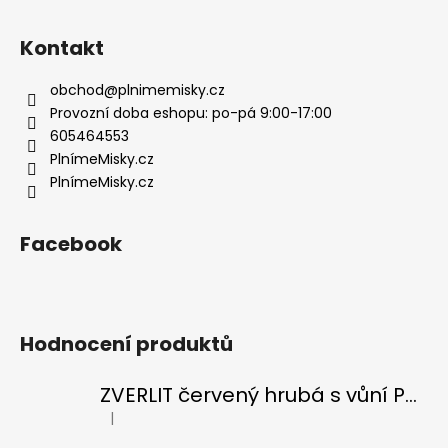
á
p
Kontakt
a
t
obchod
@
plnimemisky.cz
í
Provozní doba eshopu: po-pá 9:00-17:00
605464553
PlnímeMisky.cz
PlnímeMisky.cz
Facebook
Hodnocení produktů
ZVERLIT červený hrubá s vůní Podestýlka kočka 10kg
|
Hodnocení produktu je 5 z 5 hvězdiček.