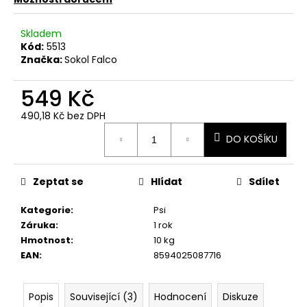
č
u
j
Skladem
e
Kód:
5513
Značka:
Sokol Falco
m
e
549 Kč
490,18 Kč bez DPH
Měrná
DO KOŠÍKU
cena:
Zeptat se
Hlídat
Sdílet
Kategorie
:
Psi
Záruka
:
1 rok
Hmotnost
:
10 kg
EAN
:
8594025087716
Popis
Související (3)
Hodnocení
Diskuze