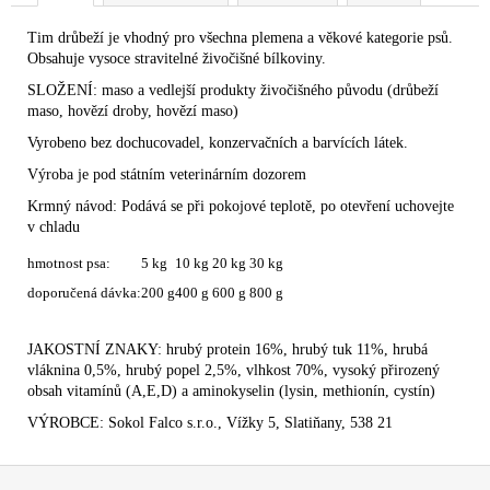
Tim drůbeží je vhodný pro všechna plemena a věkové kategorie psů.
Obsahuje vysoce stravitelné živočišné bílkoviny.
SLOŽENÍ: maso a vedlejší produkty živočišného původu (drůbeží
maso, hovězí droby, hovězí maso)
Vyrobeno bez dochucovadel, konzervačních a barvících látek.
Výroba je pod státním veterinárním dozorem
Krmný návod: Podává se při pokojové teplotě, po otevření uchovejte
v chladu
hmotnost psa:
5 kg
10 kg
20 kg
30 kg
doporučená dávka:
200 g
400 g
600 g
800 g
JAKOSTNÍ ZNAKY: hrubý protein 16%, hrubý tuk 11%, hrubá
vláknina 0,5%, hrubý popel 2,5%, vlhkost 70%, vysoký přirozený
obsah vitamínů (A,E,D) a aminokyselin (lysin, methionín, cystín)
VÝROBCE: Sokol Falco s.r.o., Vížky 5, Slatiňany, 538 21
Z