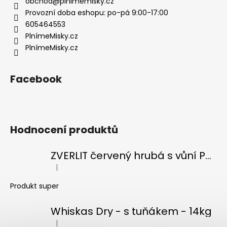
t
obchod
@
plnimemisky.cz
í
Provozní doba eshopu: po-pá 9:00-17:00
605464553
PlnímeMisky.cz
PlnímeMisky.cz
Facebook
Hodnocení produktů
ZVERLIT červený hrubá s vůní Podestýlka kočka 10kg
|
Hodnocení produktu je 5 z 5 hvězdiček.
Produkt super
Whiskas Dry - s tuňákem - 14kg
|
Hodnocení produktu je 5 z 5 hvězdiček.