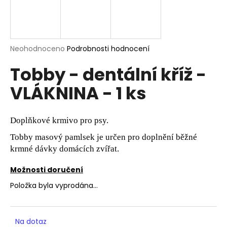
a
j
í
Průměrné
Neohodnoceno
Podrobnosti hodnocení
t
hodnocení
?
Tobby - dentální kříž -
produktu
je
VLÁKNINA - 1 ks
0,0
z
5
hvězdiček.
HLEDAT
Doplňkové krmivo pro psy.
Tobby masový pamlsek je určen pro doplnění běžné
krmné dávky domácích zvířat.
D
Možnosti doručení
o
p
Položka byla vyprodána…
o
r
u
Na dotaz