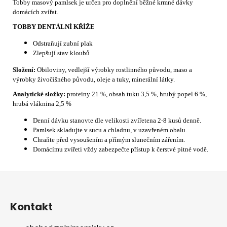
Tobby masový pamlsek je určen pro doplnění běžné krmné dávky
domácích zvířat.
TOBBY DENTÁLNÍ KŘÍŽE
Odstraňují zubní plak
Zlepšují stav kloubů
Složení:
Obiloviny, vedlejší výrobky rostlinného původu, maso a
výrobky živočišného původu, oleje a tuky, minerální látky.
Analytické složky:
proteiny 21 %, obsah tuku 3,5 %, hrubý popel 6 %,
hrubá vláknina 2,5 %
Denní dávku stanovte dle velikosti zvířetena 2-8 kusů denně.
Pamlsek skladujte v sucu a chladnu, v uzavřeném obalu.
Chraňte před vysoušením a přímým slunečním zářením.
Domácímu zvířeti vždy zabezpečte přístup k čerstvé pitné vodě.
Z
á
p
Kontakt
a