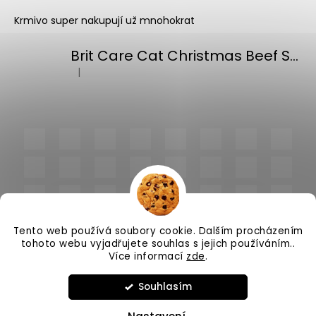
Krmivo super nakupují už mnohokrat
Brit Care Cat Christmas Beef Soup 75g
|
Hodnocení produktu je 5 z 5 hvězdiček.
Tento web používá soubory cookie. Dalším procházením
tohoto webu vyjadřujete souhlas s jejich používáním..
Více informací
zde
.
Vytvořil Shoptet
Souhlasím
Copyright 2026
PlnímeMisky.cz
. Všechna práva
vyhrazena.
Upravit nastavení cookies