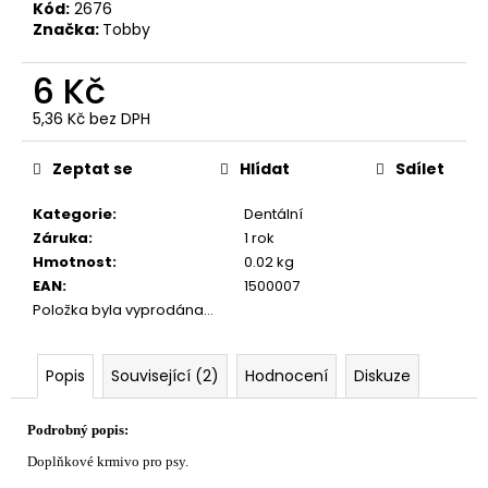
č
Kód:
2676
u
Značka:
Tobby
j
e
6 Kč
m
5,36 Kč bez DPH
e
Měrná
cena:
Zeptat se
Hlídat
Sdílet
Kategorie
:
Dentální
Záruka
:
1 rok
Hmotnost
:
0.02 kg
EAN
:
1500007
Položka byla vyprodána…
Popis
Související (2)
Hodnocení
Diskuze
Podrobný popis:
Doplňkové krmivo pro psy.