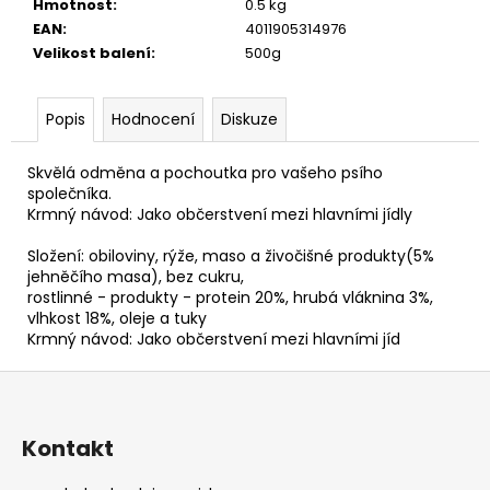
č
Hmotnost
:
0.5 kg
u
EAN
:
4011905314976
j
Velikost balení
:
500g
e
m
Popis
Hodnocení
Diskuze
e
Skvělá odměna a pochoutka pro vašeho psího
společníka.
Krmný návod: Jako občerstvení mezi hlavními jídly
Složení: obiloviny, rýže, maso a živočišné produkty(5%
jehněčího masa), bez cukru,
rostlinné - produkty - protein 20%, hrubá vláknina 3%,
vlhkost 18%, oleje a tuky
Krmný návod: Jako občerstvení mezi hlavními jíd
Z
á
p
Kontakt
a