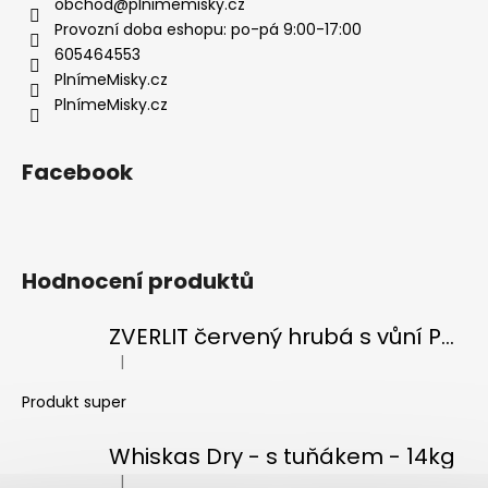
t
obchod
@
plnimemisky.cz
í
Provozní doba eshopu: po-pá 9:00-17:00
605464553
PlnímeMisky.cz
PlnímeMisky.cz
Facebook
Hodnocení produktů
ZVERLIT červený hrubá s vůní Podestýlka kočka 10kg
|
Hodnocení produktu je 5 z 5 hvězdiček.
Produkt super
Whiskas Dry - s tuňákem - 14kg
|