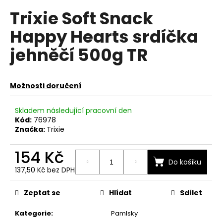
hodnocení
a
Trixie Soft Snack
produktu
je
j
Happy Hearts srdíčka
0,0
í
z
jehněčí 500g TR
t
5
hvězdiček.
?
Možnosti doručení
Skladem následující pracovní den
HLEDAT
Kód:
76978
Značka:
Trixie
154 Kč
D
Do košíku
o
137,50 Kč bez DPH
p
Měrná
cena:
o
Zeptat se
Hlídat
Sdílet
r
u
Kategorie
:
Pamlsky