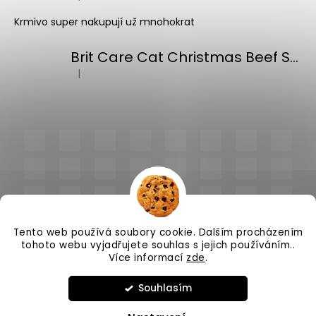
Hodnocení produktu je 5 z 5 hvězdiček.
Krmivo super nakupují už mnohokrat
Brit Care Cat Christmas Beef Soup 75g
|
Hodnocení produktu je 5 z 5 hvězdiček.
Tento web používá soubory cookie. Dalším procházením
tohoto webu vyjadřujete souhlas s jejich používáním..
Více informací
zde
.
Vytvořil Shoptet
Souhlasím
Copyright 2026
PlnímeMisky.cz
. Všechna práva
vyhrazena.
Upravit nastavení cookies