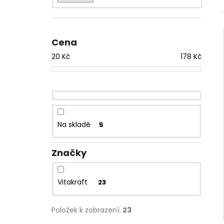
l
Cena
20
Kč
178
Kč
Na skladě
5
Značky
Vitakraft
23
Položek k zobrazení:
23