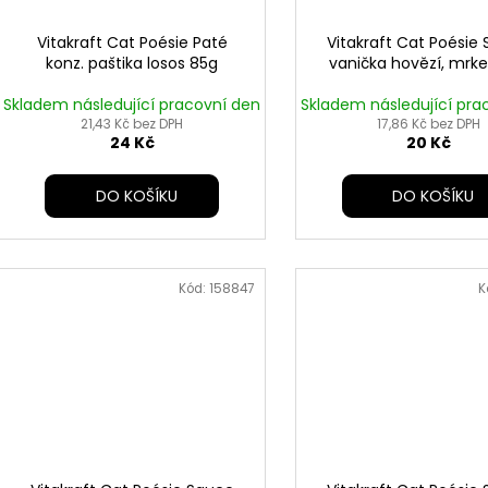
Vitakraft Cat Poésie Paté
Vitakraft Cat Poésie
konz. paštika losos 85g
vanička hovězí, mrk
Skladem následující pracovní den
Skladem následující pra
21,43 Kč bez DPH
17,86 Kč bez DPH
24 Kč
20 Kč
DO KOŠÍKU
DO KOŠÍKU
Kód:
158847
K