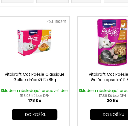
z
e
V
n
ý
Kód:
150245
K
í
p
p
i
r
s
o
p
d
r
u
o
k
d
Vitakraft Cat Poésie Classique
Vitakraft Cat Poésie
t
Gellée drůbeží 12x85g
Gelée kapsa krůtí 
u
ů
k
Skladem následující pracovní den
Skladem následující pra
t
158,93 Kč bez DPH
17,86 Kč bez DPH
178 Kč
20 Kč
ů
DO KOŠÍKU
DO KOŠÍKU