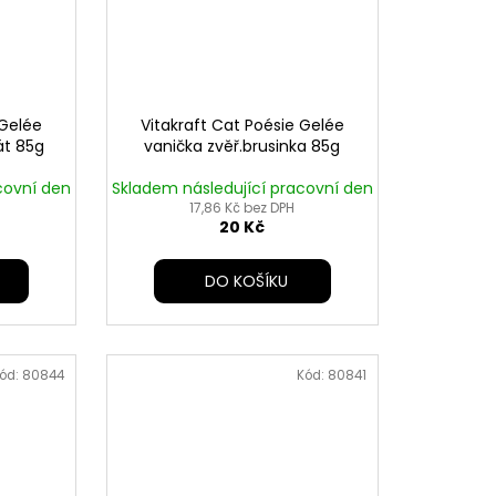
 Gelée
Vitakraft Cat Poésie Gelée
át 85g
vanička zvěř.brusinka 85g
covní den
Skladem následující pracovní den
17,86 Kč bez DPH
20 Kč
DO KOŠÍKU
ód:
80844
Kód:
80841