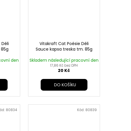
 Déli
Vitakraft Cat Poésie Déli
 85g
Sauce kapsa treska tm. 85g
covní den
Skladem následující pracovní den
17,86 Kč bez DPH
20 Kč
DO KOŠÍKU
ód:
80834
Kód:
80839