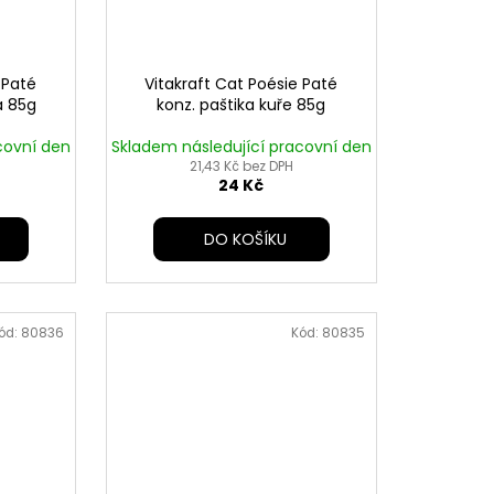
 Paté
Vitakraft Cat Poésie Paté
a 85g
konz. paštika kuře 85g
covní den
Skladem následující pracovní den
21,43 Kč bez DPH
24 Kč
DO KOŠÍKU
ód:
80836
Kód:
80835