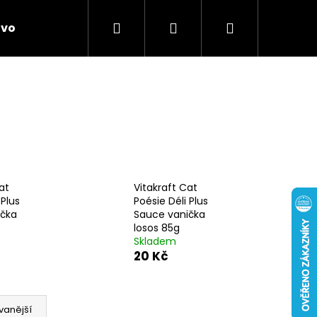
Hledat
Přihlášení
Nákupní
ivo
Chovatelské potřeby
Novinky
Anti
košík
at
Vitakraft Cat
 Plus
Poésie Déli Plus
ička
Sauce vanička
losos 85g
Skladem
20 Kč
vanější