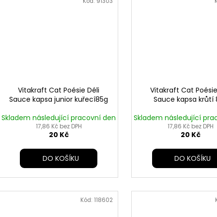
Kód:
91303
Vitakraft Cat Poésie Déli
Vitakraft Cat Poésie
Sauce kapsa junior kuřecí85g
Sauce kapsa krůtí
Skladem následující pracovní den
Skladem následující pra
17,86 Kč bez DPH
17,86 Kč bez DPH
20 Kč
20 Kč
DO KOŠÍKU
DO KOŠÍKU
Kód:
118602