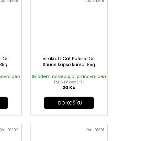
Kód:
91299
Kód:
91298
 Déli
Vitakraft Cat Poésie Déli
 85g
Sauce kapsa kuřecí 85g
covní den
Skladem následující pracovní den
17,86 Kč bez DPH
20 Kč
DO KOŠÍKU
Kód:
91302
Kód:
91301