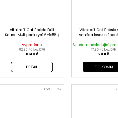
Vitakraft Cat Poésie Déli
Vitakraft Cat Poésie
Sauce Multipack rybí 6+1x85g
vanička losos a špen
Vyprodáno
Skladem následující pra
92,86 Kč bez DPH
17,86 Kč bez DPH
104 Kč
20 Kč
DETAIL
DO KOŠÍKU
Kód:
80842
K