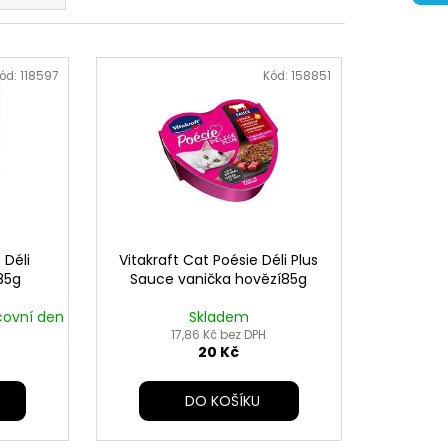
ód:
118597
Kód:
158851
 Déli
Vitakraft Cat Poésie Déli Plus
85g
Sauce vanička hovězí85g
covní den
Skladem
17,86 Kč bez DPH
20 Kč
DO KOŠÍKU