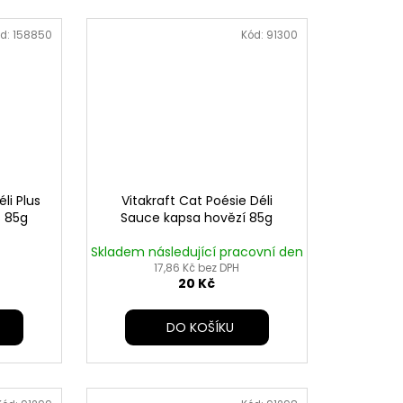
d:
158850
Kód:
91300
li Plus
Vitakraft Cat Poésie Déli
s 85g
Sauce kapsa hovězí 85g
Skladem následující pracovní den
17,86 Kč bez DPH
20 Kč
DO KOŠÍKU