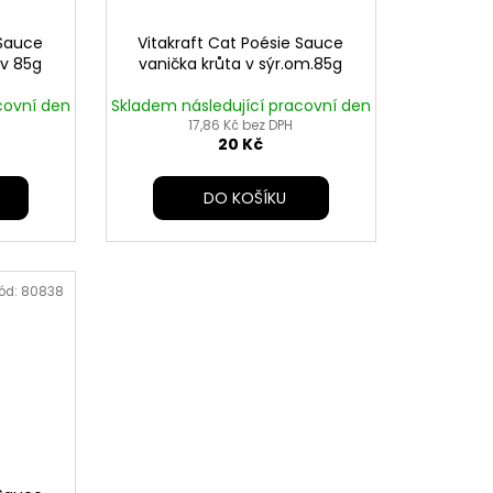
 Sauce
Vitakraft Cat Poésie Sauce
ev 85g
vanička krůta v sýr.om.85g
covní den
Skladem následující pracovní den
17,86 Kč bez DPH
20 Kč
DO KOŠÍKU
ód:
80838