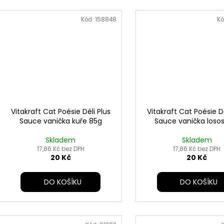
Kód:
158848
Kó
Vitakraft Cat Poésie Déli Plus
Vitakraft Cat Poésie Dé
Sauce vanička kuře 85g
Sauce vanička loso
Skladem
Skladem
17,86 Kč bez DPH
17,86 Kč bez DPH
20 Kč
20 Kč
DO KOŠÍKU
DO KOŠÍKU