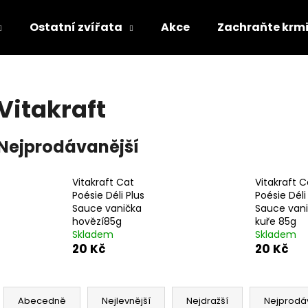
Ostatní zvířata
Akce
Zachraňte krm
Co potřebujete najít?
Vitakraft
HLEDAT
Nejprodávanější
Vitakraft Cat
Vitakraft C
Doporučujeme
Poésie Déli Plus
Poésie Déli
Sauce vanička
Sauce van
hovězí85g
kuře 85g
Skladem
Skladem
20 Kč
20 Kč
Ř
a
Abecedně
Nejlevnější
Nejdražší
Nejprodá