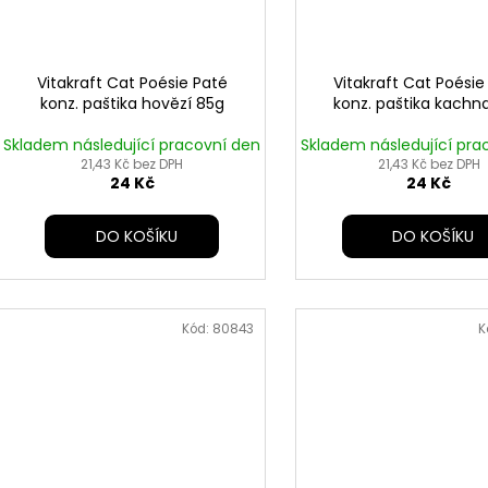
Vitakraft Cat Poésie Paté
Vitakraft Cat Poésie
konz. paštika hovězí 85g
konz. paštika kachn
Skladem následující pracovní den
Skladem následující pra
21,43 Kč bez DPH
21,43 Kč bez DPH
24 Kč
24 Kč
DO KOŠÍKU
DO KOŠÍKU
Kód:
80843
K