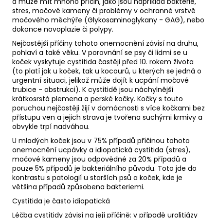
a může mít mnoho příčin, jako jsou například bakterie,
stres, močové kameny či problémy v ochranné vrstvě
močového měchýře (Glykosaminoglykany - GAG), nebo
dokonce novoplazie či polypy.
Nejčastější příčiny tohoto onemocnění závisí na druhu,
pohlaví a také věku. V porovnání se psy či lidmi se u
koček vyskytuje cystitida častěji před 10. rokem života
(to platí jak u koček, tak u kocourů, u kterých se jedná o
urgentní situaci, jelikož může dojít k ucpání močové
trubice - obstrukci). K cystitidě jsou náchylnější
krátkosrstá plemena a perské kočky. Kočky s touto
poruchou nejčastěji žijí v domácnosti s více kočkami bez
přístupu ven a jejich strava je tvořena suchými krmivy a
obvykle trpí nadváhou.
U mladých koček jsou v 75% případů příčinou tohoto
onemocnění ucpávky a idiopatická cystitida (stres),
močové kameny jsou odpovědné za 20% případů a
pouze 5% případů je bakteriálního původu. Toto jde do
kontrastu s patologií u starších psů a koček, kde je
většina případů způsobena bakteriemi.
Cystitida je často idiopatická
Léčba cystitidy závisí na její příčině: v případě urolitiázy