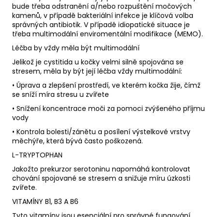
bude třeba odstranění a/nebo rozpuštění močových
kamenů, v případě bakteriální infekce je klíčová volba
správných antibiotik. V případě idiopatické situace je
třeba multimodální enviromentální modifikace (MEMO).
Léčba by vždy měla být multimodální
Jelikož je cystitida u kočky velmi silně spojována se
stresem, měla by být její léčba vždy multimodální:
• Úprava a zlepšení prostředí, ve kterém kočka žije, čímž
se sníží míra stresu u zvířete
• Snížení koncentrace moči za pomoci zvýšeného příjmu
vody
• Kontrola bolesti/zánětu a posílení výstelkové vrstvy
měchýře, která bývá často poškozená.
L-TRYPTOPHAN
Jakožto prekurzor serotoninu napomáhá kontrolovat
chování spojované se stresem a snižuje míru úzkosti
zvířete.
VITAMÍNY B1, B3 A B6
Tyto vitamíny jsou esenciální pro správné fungování