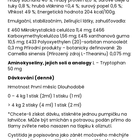
tuky 0,8 %; hrubá vláknina <0,4 %; surový popel 0,6 %;
Vlhkost 49 %; Energetická hodnota 204 kcal/100g.
Emulgační, stabilizačním, želírující látky, zahušťovadla:
E 460 Mikrokrystalická celulóza 11,4 mg; E466
Karboxymethylcelulóza 1,56 mg; E415 xanthanová guma
10,5 mg; E433 Polyoxyethylen (20)-sorbitan monooleát
0,3 mg Přírodní produkty – botanicky definované: 2b
Camellia sinensis (Přirozený zdroj L-Theaninu) 0,075 mg:
Aminokyseliny, jejich soli a an
alog
y
L – Tryptophan
50 mg
Dávkování (denně)
Hmotnost První měsíc Dlouhodobé
0 – 4 kg 1 stisk (2ml) 1 stisku (1 ml)
> 4 kg 2 stisky (4 ml) 1 stisk (2 ml)
*Chcete-li získat dávku, stiskněte jednou pumpičku na
lahvičce. Může být smíchán s potravou, podán přímo do
tlamy zvířete nebo nasazen na tlapku k olíznutí.
Cystitida je popisována jako zánět močového měchýře