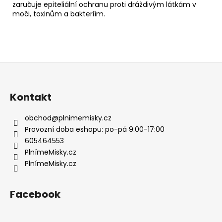
zaručuje epiteliální ochranu proti dráždivým látkám v
moči, toxinům a bakteriím.
Z
á
p
Kontakt
a
t
obchod
@
plnimemisky.cz
í
Provozní doba eshopu: po-pá 9:00-17:00
605464553
PlnímeMisky.cz
PlnímeMisky.cz
Facebook