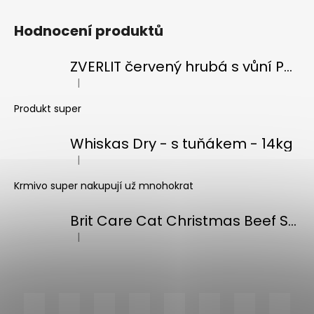
Hodnocení produktů
ZVERLIT červený hrubá s vůní Podestýlka kočka 10kg
|
Hodnocení produktu je 5 z 5 hvězdiček.
Produkt super
Whiskas Dry - s tuňákem - 14kg
|
Hodnocení produktu je 5 z 5 hvězdiček.
Krmivo super nakupují už mnohokrat
Brit Care Cat Christmas Beef Soup 75g
|
Hodnocení produktu je 5 z 5 hvězdiček.