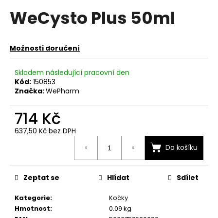
hodnocení
a
WeCysto Plus 50ml
produktu
je
j
0,0
í
z
t
Možnosti doručení
5
hvězdiček.
?
Skladem následující pracovní den
Kód:
150853
Značka:
WePharm
714 Kč
HLEDAT
637,50 Kč bez DPH
Měrná
Do košíku
cena:
D
o
p
Zeptat se
Hlídat
Sdílet
o
r
Kategorie
:
Kočky
u
Hmotnost
:
0.09 kg