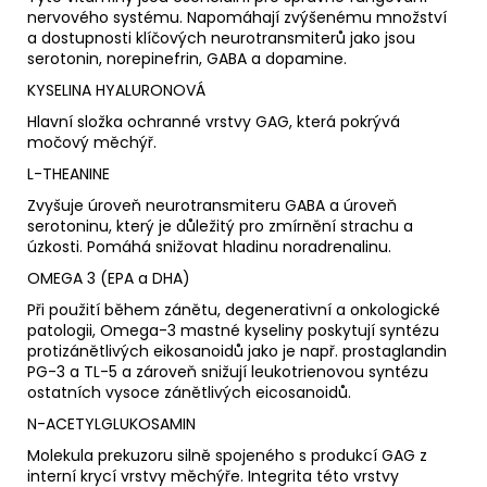
nervového systému. Napomáhají zvýšenému množství
a dostupnosti klíčových neurotransmiterů jako jsou
serotonin, norepinefrin, GABA a dopamine.
KYSELINA HYALURONOVÁ
Hlavní složka ochranné vrstvy GAG, která pokrývá
močový měchýř.
L-THEANINE
Zvyšuje úroveň neurotransmiteru GABA a úroveň
serotoninu, který je důležitý pro zmírnění strachu a
úzkosti. Pomáhá snižovat hladinu noradrenalinu.
OMEGA 3 (EPA a DHA)
Při použití během zánětu, degenerativní a onkologické
patologii, Omega-3 mastné kyseliny poskytují syntézu
protizánětlivých eikosanoidů jako je např. prostaglandin
PG-3 a TL-5 a zároveň snižují leukotrienovou syntézu
ostatních vysoce zánětlivých eicosanoidů.
N-ACETYLGLUKOSAMIN
Molekula prekuzoru silně spojeného s produkcí GAG z
interní krycí vrstvy měchýře. Integrita této vrstvy