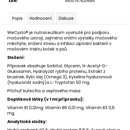
č
EAN
:
5600757920689
u
j
Popis
Hodnocení
Diskuze
e
m
e
WeCysto® je nutraceutikum vyvinuté pro podporu
močového ústrojí, zejména vnitřní výstelky močového
měchýře, snížení stresu a inhibici ulpívání bakterií v
močovém traktu koček a psů.
Složení:
Přípravek obsahuje Sorbitol, Glycerin, N-Acetyl-D-
Glukosamin, Hydrolyzát rybího proteinu, Extrakt z
brusinek, Rybí olej (Omega 3), Kyselina hyaluronová
(hyaluronát sodný)a L-Tryptofan 50 mg;
Příchuť kuřecího a vepřovéha masa
Doplňkové látky (v 1 ml přípravku):
Vitamín B1 0,12mg; Vitamín B6 0,01 mg; Vitamín B3 0,6
mg.
Analytické složky:
Hrubý sacharid 40 %; Hrubý protein 8,6 %; Surové oleje a