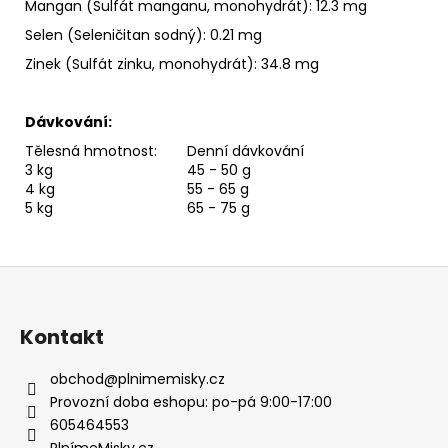
Mangan (Sulfát manganu, monohydrát): 12.3 mg
Selen (Seleničitan sodný): 0.21 mg
Zinek (Sulfát zinku, monohydrát): 34.8 mg
Dávkování:
Tělesná hmotnost:
Denní dávkování
3 kg
45 - 50 g
4 kg
55 - 65 g
5 kg
65 - 75 g
Z
á
p
Kontakt
a
t
obchod
@
plnimemisky.cz
í
Provozní doba eshopu: po-pá 9:00-17:00
605464553
PlnímeMisky.cz