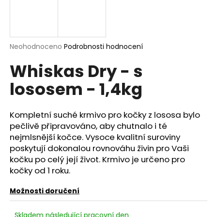
a
j
í
Průměrné
Neohodnoceno
Podrobnosti hodnocení
t
hodnocení
?
Whiskas Dry - s
produktu
je
lososem - 1,4kg
0,0
z
5
hvězdiček.
HLEDAT
Kompletní suché krmivo pro kočky z lososa bylo
pečlivě připravováno, aby chutnalo i té
nejmlsnější kočce. Vysoce kvalitní suroviny
poskytují dokonalou rovnováhu živin pro Vaši
D
kočku po celý její život. Krmivo je určeno pro
o
kočky od 1 roku.
p
o
Možnosti doručení
r
u
Skladem následující pracovní den