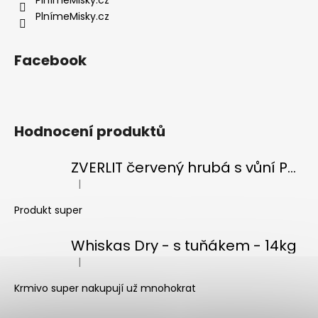
PlnímeMisky.cz
Facebook
Hodnocení produktů
ZVERLIT červený hrubá s vůní Podestýlka kočka 10kg
|
Hodnocení produktu je 5 z 5 hvězdiček.
Produkt super
Whiskas Dry - s tuňákem - 14kg
|
Hodnocení produktu je 5 z 5 hvězdiček.
Krmivo super nakupují už mnohokrat