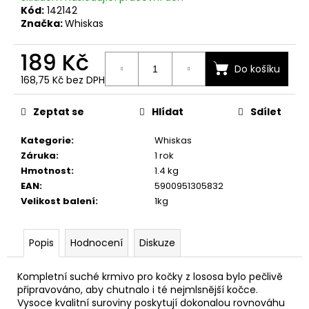
č
Kód:
142142
u
Značka:
Whiskas
j
e
189 Kč
m
Do košíku
e
168,75 Kč bez DPH
Měrná
cena:
Zeptat se
Hlídat
Sdílet
Kategorie
:
Whiskas
Záruka
:
1 rok
Hmotnost
:
1.4 kg
EAN
:
5900951305832
Velikost balení
:
1kg
Popis
Hodnocení
Diskuze
Kompletní suché krmivo pro kočky z lososa bylo pečlivě
připravováno, aby chutnalo i té nejmlsnější kočce.
Vysoce kvalitní suroviny poskytují dokonalou rovnováhu