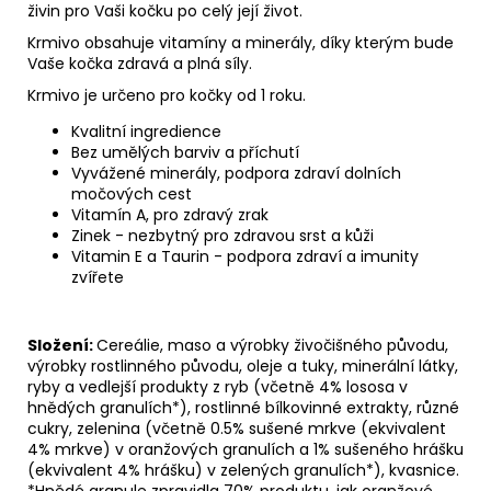
živin pro Vaši kočku po celý její život.
Krmivo obsahuje vitamíny a minerály, díky kterým bude
Vaše kočka zdravá a plná síly.
Krmivo je určeno pro kočky od 1 roku.
Kvalitní ingredience
Bez umělých barviv a příchutí
Vyvážené minerály, podpora zdraví dolních
močových cest
Vitamín A, pro zdravý zrak
Zinek - nezbytný pro zdravou srst a kůži
Vitamin E a Taurin - podpora zdraví a imunity
zvířete
Složení:
Cereálie, maso a výrobky živočišného původu,
výrobky rostlinného původu, oleje a tuky, minerální látky,
ryby a vedlejší produkty z ryb (včetně 4% lososa v
hnědých granulích*), rostlinné bílkovinné extrakty, různé
cukry, zelenina (včetně 0.5% sušené mrkve (ekvivalent
4% mrkve) v oranžových granulích a 1% sušeného hrášku
(ekvivalent 4% hrášku) v zelených granulích*), kvasnice.
*Hnědé granule zpravidla 70% produktu, jak oranžové