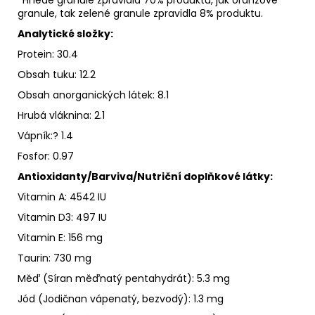
granule, tak zelené granule zpravidla 8% produktu.
Analytické složky:
Protein: 30.4
Obsah tuku: 12.2
Obsah anorganických látek: 8.1
Hrubá vláknina: 2.1
Vápník:? 1.4
Fosfor: 0.97
Antioxidanty/Barviva/Nutriční doplňkové látky:
Vitamin A: 4542 IU
Vitamin D3: 497 IU
Vitamin E: 156 mg
Taurin: 730 mg
Měď (Síran měďnatý pentahydrát): 5.3 mg
Jód (Jodičnan vápenatý, bezvodý): 1.3 mg