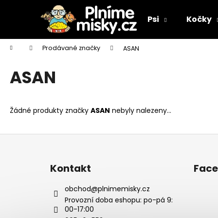
K
Přejít
na
o
Psi
Kočky
obsah
Zpět
Zpět
š
do
do
í
Domů
Prodávané značky
ASAN
k
obchodu
obchodu
ASAN
Žádné produkty značky
ASAN
nebyly nalezeny...
Z
á
p
Kontakt
Fac
a
t
obchod
@
plnimemisky.cz
í
Provozní doba eshopu: po-pá 9:
00-17:00