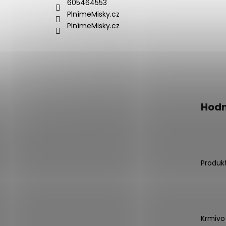
605464553
PlnímeMisky.cz
PlnímeMisky.cz
Hodn
Produk
Krmivo