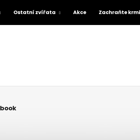
Ostatní zvířata
Akce
Zachraňte krm
Co potřebujete najít?
HLEDAT
Doporučujeme
ebook