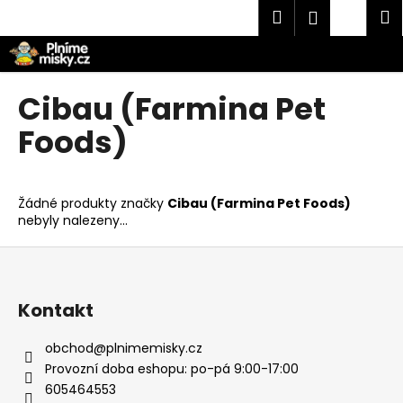
K
Přejít
Hledat
Náku
M
Přihlášen
na
o
obsah
Zpět
Zpět
košík
š
í
C
Cibau (Farmina Pet
k
o
Foods)
p
o
t
Žádné produkty značky
Cibau (Farmina Pet Foods)
ř
nebyly nalezeny...
e
Z
b
á
u
p
j
Kontakt
a
e
t
obchod
@
plnimemisky.cz
t
í
Provozní doba eshopu: po-pá 9:00-17:00
e
605464553
n