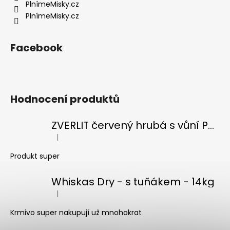
PlnímeMisky.cz
a
PlnímeMisky.cz
j
í
Facebook
t
?
Hodnocení produktů
HLEDAT
ZVERLIT červený hrubá s vůní Podestýlka kočka 10kg
|
Hodnocení produktu je 5 z 5 hvězdiček.
Produkt super
D
o
Whiskas Dry - s tuňákem - 14kg
p
|
o
Hodnocení produktu je 5 z 5 hvězdiček.
r
Krmivo super nakupují už mnohokrat
u