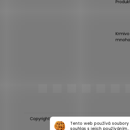
Produk
Krmivo
mnoho
Copyright 2026
PlnímeMisky.cz
. Všechna práva
Tento web používá soubory 
souhlas s jejich používáním.