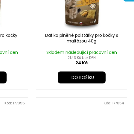
pro kočky
Dafiko plněné polštářky pro kočky s
maltózou 40g
covní den
Skladem následující pracovní den
21,43 Kč bez DPH
24 Kč
DO KOŠÍKU
Kód:
177055
Kód:
177054