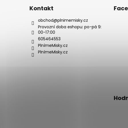
p
Kontakt
Fac
a
t
obchod
@
plnimemisky.cz
í
Provozní doba eshopu: po-pá 9:
00-17:00
605464553
PlnímeMisky.cz
PlnímeMisky.cz
Hodn