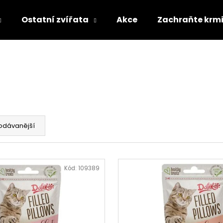
Ostatní zvířata
Akce
Zachraňte krm
Co potřebujete najít?
HLEDAT
odávanější
Doporučujeme
Kód:
109389