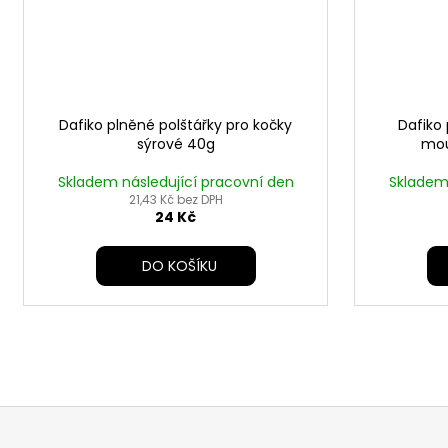
Dafiko plněné polštářky pro kočky
Dafiko 
sýrové 40g
mou
Skladem následující pracovní den
Skladem 
21,43 Kč bez DPH
24 Kč
DO KOŠÍKU
Z
á