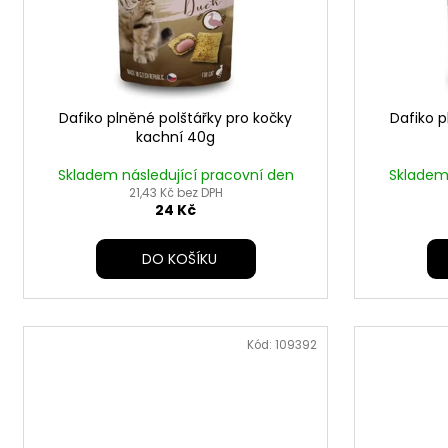
d
r
u
o
k
d
t
u
ů
Dafiko plněné polštářky pro kočky
Dafiko p
k
kachní 40g
t
ů
Skladem následující pracovní den
Skladem 
21,43 Kč bez DPH
24 Kč
DO KOŠÍKU
Kód:
109392