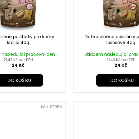
lněné polštářky pro kočky
Dafiko plněné polštářky 
králičí 40g
lososové 40g
následující pracovní den
Skladem následující pra
21,43 Kč bez DPH
21,43 Kč bez DPH
24 Kč
24 Kč
DO KOŠÍKU
DO KOŠÍKU
Kód:
177056