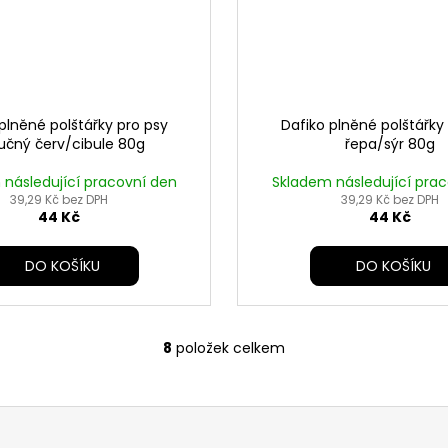
plněné polštářky pro psy
Dafiko plněné polštářky
čný červ/cibule 80g
řepa/sýr 80g
následující pracovní den
Skladem následující pra
39,29 Kč bez DPH
39,29 Kč bez DPH
44 Kč
44 Kč
DO KOŠÍKU
DO KOŠÍKU
8
položek celkem
O
v
l
á
d