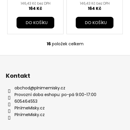
146,43 Kč bez DPH
146,43 Kč bez DPH
164 Kč
164 Kč
DO KOŠÍKU
DO KOŠÍKU
16
položek celkem
O
v
Z
l
á
á
d
p
Kontakt
a
a
c
t
obchod
@
plnimemisky.cz
í
í
Provozní doba eshopu: po-pá 9:00-17:00
p
605464553
r
PlnímeMisky.cz
v
PlnímeMisky.cz
k
y
v