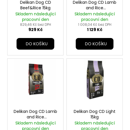
u
o
Delikan Dog CD
Delikan Dog CD Lamb
a
k
Beef&Rice 15kg
and Rice
d
j
Small&Medium 12kg
Skladem následující
Skladem následující
t
u
pracovní den
pracovní den
í
ů
k
829,46 Kč bez DPH
1 008,04 Kč bez DPH
t
929 Kč
1 129 Kč
t
?
ů
DO KOŠÍKU
DO KOŠÍKU
HLEDAT
D
o
p
o
Delikan Dog CD Lamb
Delikan Dog CD Light
r
and Rice
15kg
Small&Medium 1kg
Skladem následující
Skladem následující
u
pracovní den
pracovní den