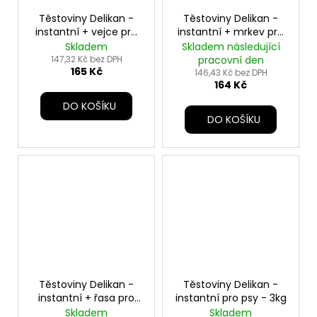
Těstoviny Delikan -
Těstoviny Delikan -
instantní + vejce pro
instantní + mrkev pro
psy - 3kg
psy - 3kg
Skladem
Skladem následující
147,32 Kč bez DPH
pracovní den
165 Kč
146,43 Kč bez DPH
164 Kč
DO KOŠÍKU
DO KOŠÍKU
Těstoviny Delikan -
Těstoviny Delikan -
instantní + řasa pro
instantní pro psy - 3kg
psy - 3kg
Skladem
Skladem