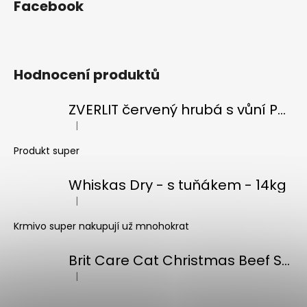
Facebook
ý
p
i
s
Hodnocení produktů
u
ZVERLIT červený hrubá s vůní Podestýlka kočka 10kg
|
Hodnocení produktu je 5 z 5 hvězdiček.
Produkt super
Whiskas Dry - s tuňákem - 14kg
|
Hodnocení produktu je 5 z 5 hvězdiček.
Krmivo super nakupují už mnohokrat
Brit Care Cat Christmas Beef Soup 75g
|
Hodnocení produktu je 5 z 5 hvězdiček.