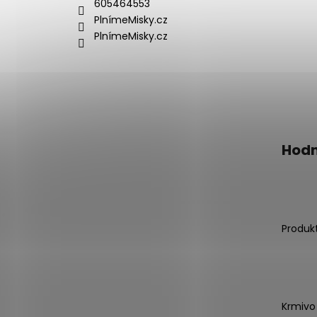
605464553
PlnímeMisky.cz
PlnímeMisky.cz
Hodn
Produk
Krmivo