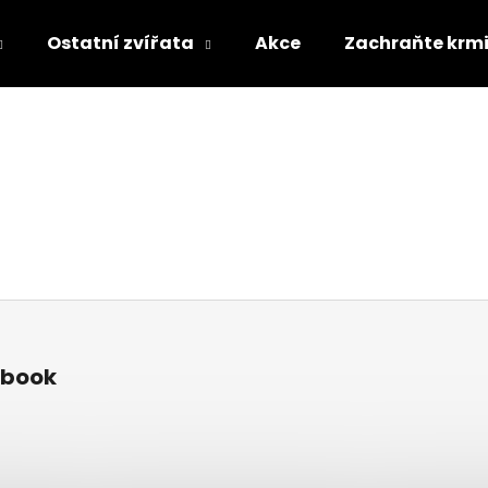
Ostatní zvířata
Akce
Zachraňte krm
Co potřebujete najít?
HLEDAT
Doporučujeme
ebook