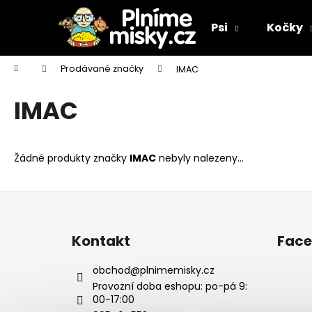
K
Přejít
na
o
Psi
Kočky
obsah
Zpět
Zpět
š
do
do
í
Domů
Prodávané značky
IMAC
k
obchodu
obchodu
IMAC
Žádné produkty značky
IMAC
nebyly nalezeny...
Z
á
p
Kontakt
Fac
a
t
obchod
@
plnimemisky.cz
í
Provozní doba eshopu: po-pá 9:
00-17:00