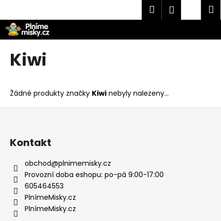
K
Přejít
Hledat
Náku
M
Přihlášen
na
o
obsah
Zpět
Zpět
košík
š
í
C
Kiwi
k
o
p
o
Žádné produkty značky
Kiwi
nebyly nalezeny...
t
Z
ř
á
e
p
Kontakt
b
a
u
t
obchod
@
plnimemisky.cz
j
í
Provozní doba eshopu: po-pá 9:00-17:00
e
605464553
t
PlnímeMisky.cz
e
PlnímeMisky.cz
n