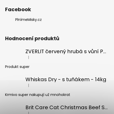
a
Facebook
j
í
PlnímeMisky.cz
t
?
Hodnocení produktů
ZVERLIT červený hrubá s vůní Podestýlka kočka 10kg
|
Hodnocení produktu je 5 z 5 hvězdiček.
HLEDAT
Produkt super
Whiskas Dry - s tuňákem - 14kg
D
|
o
Hodnocení produktu je 5 z 5 hvězdiček.
p
Krmivo super nakupují už mnohokrat
o
r
Brit Care Cat Christmas Beef Soup 75g
u
|