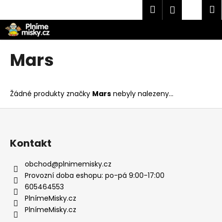
K
Přejít
Hledat
Náku
M
Přihlášen
na
o
obsah
Zpět
Zpět
košík
š
í
C
Mars
k
o
p
o
Žádné produkty značky
Mars
nebyly nalezeny...
t
Z
ř
á
e
p
Kontakt
b
a
u
t
obchod
@
plnimemisky.cz
j
í
Provozní doba eshopu: po-pá 9:00-17:00
e
605464553
t
PlnímeMisky.cz
e
PlnímeMisky.cz
n