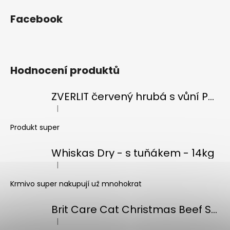
a
Facebook
j
í
t
?
Hodnocení produktů
ZVERLIT červený hrubá s vůní Podestýlka kočka 10kg
|
Hodnocení produktu je 5 z 5 hvězdiček.
HLEDAT
Produkt super
Whiskas Dry - s tuňákem - 14kg
D
|
Hodnocení produktu je 5 z 5 hvězdiček.
o
Krmivo super nakupují už mnohokrat
p
o
r
Brit Care Cat Christmas Beef Soup 75g
u
|
Hodnocení produktu je 5 z 5 hvězdiček.