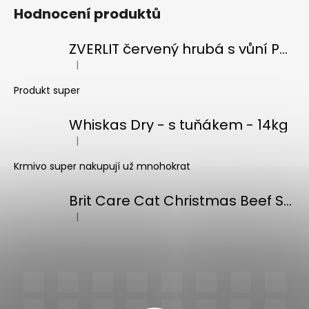
Hodnocení produktů
u
ZVERLIT červený hrubá s vůní Podestýlka kočka 10kg
|
Hodnocení produktu je 5 z 5 hvězdiček.
Produkt super
Whiskas Dry - s tuňákem - 14kg
|
Hodnocení produktu je 5 z 5 hvězdiček.
Krmivo super nakupují už mnohokrat
Brit Care Cat Christmas Beef Soup 75g
|
Hodnocení produktu je 5 z 5 hvězdiček.