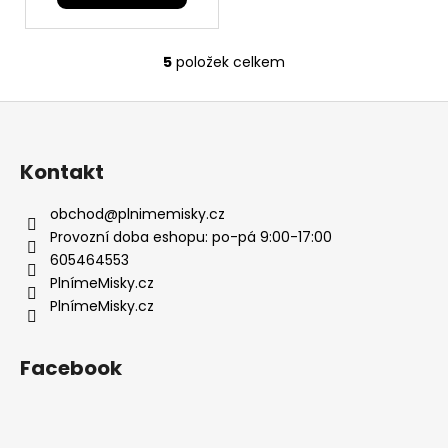
5
položek celkem
O
v
Z
l
á
á
d
p
Kontakt
a
a
c
t
obchod
@
plnimemisky.cz
í
í
Provozní doba eshopu: po-pá 9:00-17:00
p
605464553
r
PlnímeMisky.cz
v
PlnímeMisky.cz
k
y
v
Facebook
ý
p
i
s