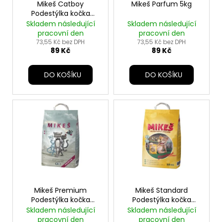
u
o
Mikeš Catboy
Mikeš Parfum 5kg
a
k
Podestýlka kočka
d
j
pohlc.pachu 5kg
Skladem následující
Skladem následující
t
u
pracovní den
pracovní den
í
ů
k
73,55 Kč bez DPH
73,55 Kč bez DPH
t
89 Kč
89 Kč
t
?
ů
DO KOŠÍKU
DO KOŠÍKU
HLEDAT
D
o
p
o
Mikeš Premium
Mikeš Standard
r
Podestýlka kočka
Podestýlka kočka
pohlc. pachu 10kg
pohlc. pachu 10kg
Skladem následující
Skladem následující
u
pracovní den
pracovní den