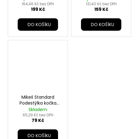
č
164,46 Kč bez DPH
131,40 Kč bez DPH
u
199 Kč
159 Kč
j
e
DO KOŠÍKU
DO KOŠÍKU
m
e
Mikeš Standard
Podestýlka kočka
pohlc. pachu 5kg
Skladem
65,29 Kč bez DPH
79 Kč
DO KOŠÍKU