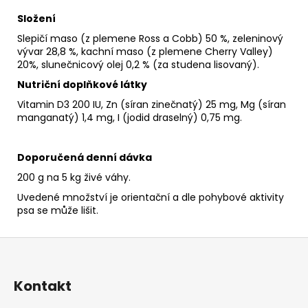
Složení
Slepičí maso (z plemene Ross a Cobb) 50 %, zeleninový
vývar 28,8 %, kachní maso (z plemene Cherry Valley)
20%, slunečnicový olej 0,2 % (za studena lisovaný).
Nutriční doplňkové látky
Vitamin D3 200 IU, Zn (síran zinečnatý) 25 mg, Mg (síran
manganatý) 1,4 mg, I (jodid draselný) 0,75 mg.
Doporučená denní dávka
200 g na 5 kg živé váhy.
Uvedené množství je orientační a dle pohybové aktivity
psa se může lišit.
Z
á
p
Kontakt
a