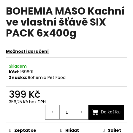
hodnocení
a
BOHEMIA MASO Kachní
produktu
je
j
ve vlastní šťávě SIX
0,0
í
z
PACK 6x400g
t
5
hvězdiček.
?
Možnosti doručení
Skladem
HLEDAT
Kód:
169801
Značka:
Bohemia Pet Food
399 Kč
D
o
356,25 Kč bez DPH
p
Měrná
Do košíku
cena:
o
r
u
Zeptat se
Hlídat
Sdílet