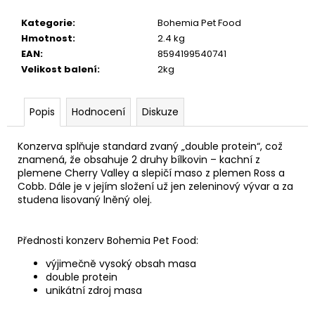
č
u
Kategorie
:
Bohemia Pet Food
j
Hmotnost
:
2.4 kg
e
EAN
:
8594199540741
m
Velikost balení
:
2kg
e
Popis
Hodnocení
Diskuze
Konzerva splňuje standard zvaný „double protein“, což
znamená, že obsahuje 2 druhy bílkovin – kachní z
plemene Cherry Valley a slepičí maso z plemen Ross a
Cobb. Dále je v jejím složení už jen zeleninový vývar a za
studena lisovaný lněný olej.
Přednosti konzerv Bohemia Pet Food:
výjimečně vysoký obsah masa
double protein
unikátní zdroj masa