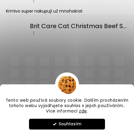
Hodnocení produktu je 5 z 5 hvězdiček.
Krmivo super nakupují už mnohokrat
Brit Care Cat Christmas Beef Soup 75g
|
Hodnocení produktu je 5 z 5 hvězdiček.
Tento web používá soubory cookie. Dalším procházením
tohoto webu vyjadřujete souhlas s jejich používáním..
Více informací
zde
.
Vytvořil Shoptet
Souhlasím
Copyright 2026
PlnímeMisky.cz
. Všechna práva
vyhrazena.
Upravit nastavení cookies