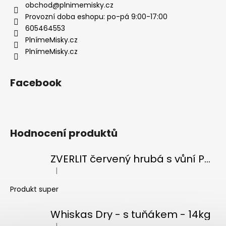
t
obchod
@
plnimemisky.cz
í
Provozní doba eshopu: po-pá 9:00-17:00
605464553
PlnímeMisky.cz
PlnímeMisky.cz
Facebook
Hodnocení produktů
ZVERLIT červený hrubá s vůní Podestýlka kočka 10kg
|
Hodnocení produktu je 5 z 5 hvězdiček.
Produkt super
Whiskas Dry - s tuňákem - 14kg
|