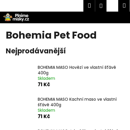
K
Přejít
Hledat
Náku
M
Přihlášen
na
o
obsah
Zpět
Zpět
košík
š
í
C
Bohemia Pet Food
k
o
p
Nejprodávanější
o
t
BOHEMIA MASO Hovězí ve vlastní šťávě
ř
400g
e
Skladem
b
71 Kč
u
j
BOHEMIA MASO Kachní maso ve vlastní
šťávě 400g
e
Skladem
t
71 Kč
e
n