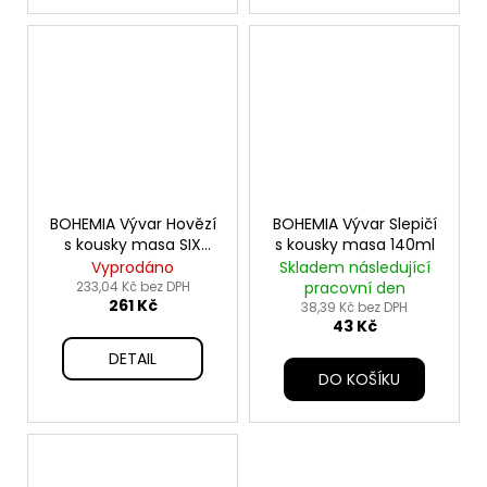
BOHEMIA Vývar Hovězí
BOHEMIA Vývar Slepičí
s kousky masa SIX
s kousky masa 140ml
PACK 6x140ml
Vyprodáno
Skladem následující
233,04 Kč bez DPH
pracovní den
261 Kč
38,39 Kč bez DPH
43 Kč
DETAIL
DO KOŠÍKU