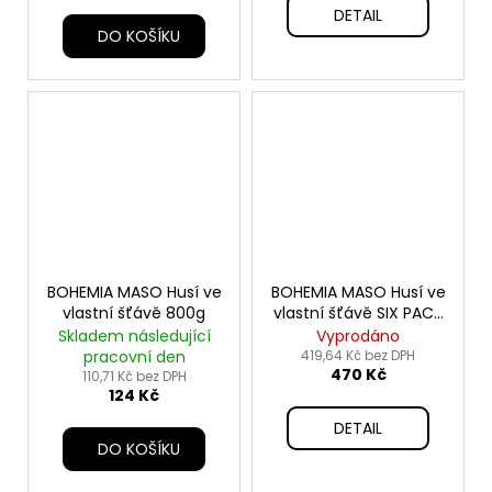
DETAIL
DO KOŠÍKU
BOHEMIA MASO Husí ve
BOHEMIA MASO Husí ve
vlastní šťávě 800g
vlastní šťávě SIX PACK
6x400g
Skladem následující
Vyprodáno
pracovní den
419,64 Kč bez DPH
470 Kč
110,71 Kč bez DPH
124 Kč
DETAIL
DO KOŠÍKU