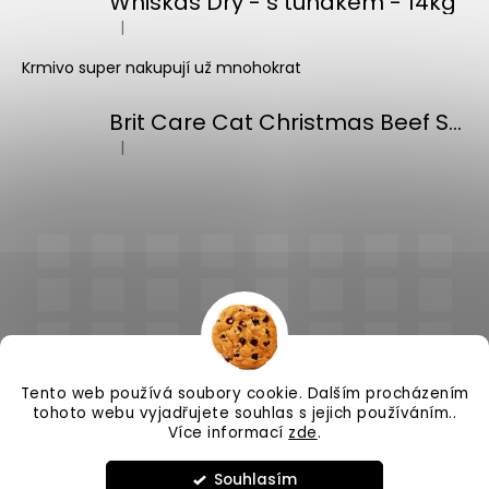
Whiskas Dry - s tuňákem - 14kg
|
Hodnocení produktu je 5 z 5 hvězdiček.
Krmivo super nakupují už mnohokrat
Brit Care Cat Christmas Beef Soup 75g
|
Hodnocení produktu je 5 z 5 hvězdiček.
Tento web používá soubory cookie. Dalším procházením
tohoto webu vyjadřujete souhlas s jejich používáním..
Více informací
zde
.
Vytvořil Shoptet
Souhlasím
Copyright 2026
PlnímeMisky.cz
. Všechna práva