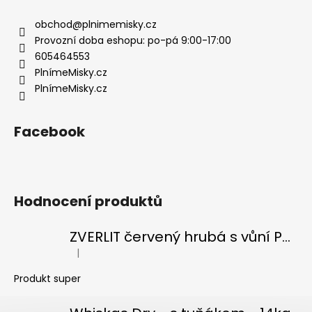
a
a
c
t
obchod
@
plnimemisky.cz
í
í
Provozní doba eshopu: po-pá 9:00-17:00
p
605464553
r
PlnímeMisky.cz
v
PlnímeMisky.cz
k
y
v
Facebook
ý
p
i
s
Hodnocení produktů
u
ZVERLIT červený hrubá s vůní Podestýlka kočka 10kg
|
Hodnocení produktu je 5 z 5 hvězdiček.
Produkt super