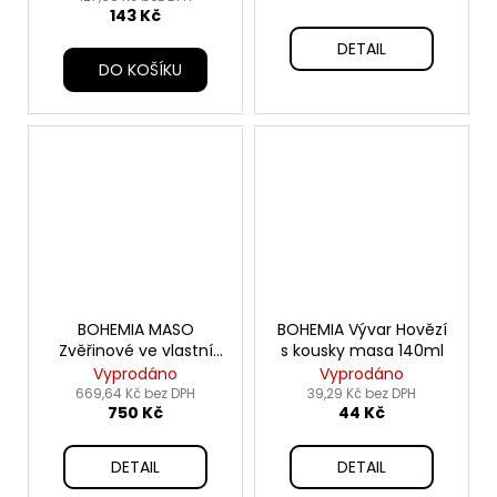
143 Kč
DETAIL
DO KOŠÍKU
BOHEMIA MASO
BOHEMIA Vývar Hovězí
Zvěřinové ve vlastní
s kousky masa 140ml
šťávě SIX PACK6x800g
Vyprodáno
Vyprodáno
669,64 Kč bez DPH
39,29 Kč bez DPH
750 Kč
44 Kč
DETAIL
DETAIL