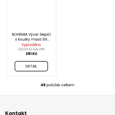
BOHEMIA Vývar Slepičí
s kousky masa SIX
PACK 6x140ml
Vyprodáno
233,04 Kč bez DPH
261 Kč
DETAIL
49
položek celkem
O
v
Z
l
á
á
d
p
Kontakt