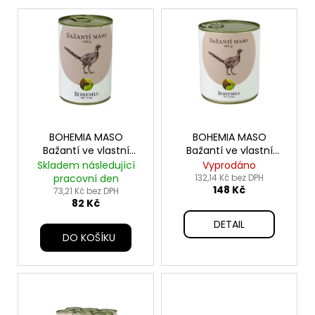
V
ý
p
i
s
p
r
o
BOHEMIA MASO
BOHEMIA MASO
Bažantí ve vlastní
Bažantí ve vlastní
d
šťávě 400g
šťávě 800g
Skladem následující
Vyprodáno
u
pracovní den
132,14 Kč bez DPH
148 Kč
k
73,21 Kč bez DPH
82 Kč
t
DETAIL
ů
DO KOŠÍKU