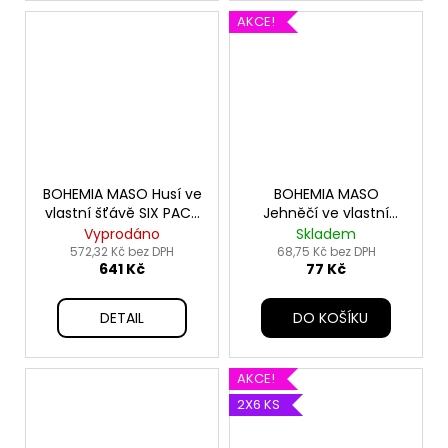
AKCE!
BOHEMIA MASO Husí ve
BOHEMIA MASO
vlastní šťávě SIX PACK
Jehněčí ve vlastní
6x800g
šťávě 400g
Vyprodáno
Skladem
572,32 Kč bez DPH
68,75 Kč bez DPH
641 Kč
77 Kč
DETAIL
DO KOŠÍKU
AKCE!
2X6 KS