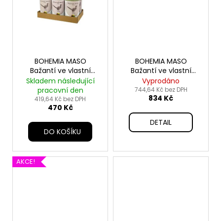
BOHEMIA MASO
BOHEMIA MASO
Bažantí ve vlastní
Bažantí ve vlastní
šťávě SIX PACK
šťávě SIX PACK 6x800g
Skladem následující
Vyprodáno
6x400g
pracovní den
744,64 Kč bez DPH
834 Kč
419,64 Kč bez DPH
470 Kč
DETAIL
DO KOŠÍKU
AKCE!