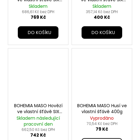
PACK 12x400g
PACK 6x400g
Skladem
Skladem
686,61 Kč bez DPH
357,14 Kč bez DPH
769 Kč
400 Kč
DO KOŠÍKU
DO KOŠÍKU
BOHEMIA MASO Hovězí
BOHEMIA MASO Husí ve
ve vlastní šťávě SIX
vlastní šťávě 400g
PACK 6x800g
Skladem následující
Vyprodáno
pracovní den
70,54 Kč bez DPH
79 Kč
662,50 Kč bez DPH
742 Kč