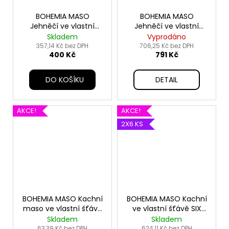
BOHEMIA MASO
BOHEMIA MASO
Jehněčí ve vlastní
Jehněčí ve vlastní
šťávě SIX PACK
šťávě SIX PACK 6x800g
Skladem
Vyprodáno
6x400g
357,14 Kč bez DPH
706,25 Kč bez DPH
400 Kč
791 Kč
DO KOŠÍKU
DETAIL
AKCE!
AKCE!
2X6 KS
BOHEMIA MASO Kachní
BOHEMIA MASO Kachní
maso ve vlastní šťávě
ve vlastní šťávě SIX
400g
PACK 12x400g
Skladem
Skladem
63,39 Kč bez DPH
624,11 Kč bez DPH