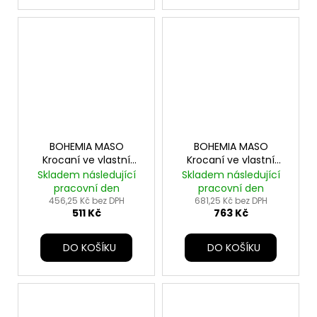
BOHEMIA MASO
BOHEMIA MASO
Krocaní ve vlastní
Krocaní ve vlastní
šťávě SIX PACK
šťávě SIX PACK 6x800g
Skladem následující
Skladem následující
6x400g
pracovní den
pracovní den
456,25 Kč bez DPH
681,25 Kč bez DPH
511 Kč
763 Kč
DO KOŠÍKU
DO KOŠÍKU