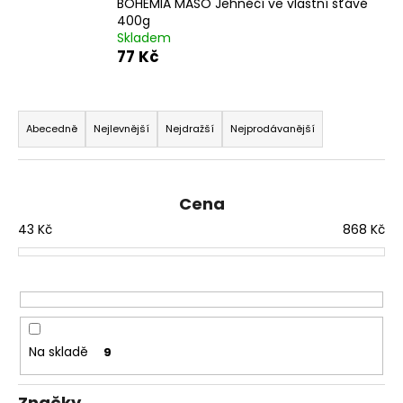
BOHEMIA MASO Jehněčí ve vlastní šťávě
a
400g
Skladem
j
77 Kč
í
t
Ř
?
a
Abecedně
Nejlevnější
Nejdražší
Nejprodávanější
z
e
n
Cena
HLEDAT
í
43
Kč
868
Kč
p
r
D
o
o
d
p
u
o
Na skladě
9
k
r
u
t
Značky