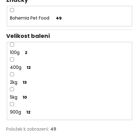
č
ů
u
j
Bohemia Pet Food
49
e
m
e
Velikost balení
100g
2
400g
12
2kg
13
5kg
10
900g
12
Položek k zobrazení:
49