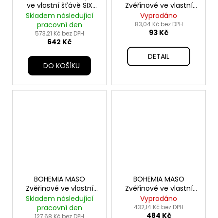
ve vlastní šťávě SIX
Zvěřinové ve vlastní
PACK 6x800g
šťávě 400g
Skladem následující
Vyprodáno
pracovní den
83,04 Kč bez DPH
93 Kč
573,21 Kč bez DPH
642 Kč
DETAIL
DO KOŠÍKU
BOHEMIA MASO
BOHEMIA MASO
Zvěřinové ve vlastní
Zvěřinové ve vlastní
šťávě 800g
šťávě SIX PACK6x400g
Skladem následující
Vyprodáno
pracovní den
432,14 Kč bez DPH
484 Kč
127,68 Kč bez DPH