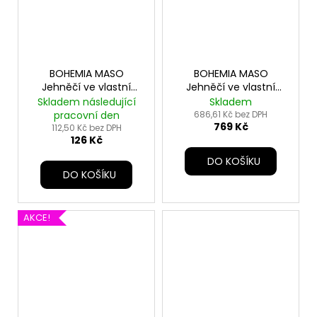
BOHEMIA MASO
BOHEMIA MASO
Jehněčí ve vlastní
Jehněčí ve vlastní
šťávě 800g
šťávě SIX PACK
Skladem následující
Skladem
12x400g
pracovní den
686,61 Kč bez DPH
769 Kč
112,50 Kč bez DPH
126 Kč
DO KOŠÍKU
DO KOŠÍKU
AKCE!