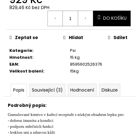
č
u
829,46 Kč bez DPH
Měrná
j
DO KOŠÍKU
cena:
e
m
e
Zeptat se
Hlídat
Sdílet
Kategorie
:
Psi
Hmotnost
:
15 kg
EAN
:
8595602526376
Velikost balení
:
15kg
Popis
Související (3)
Hodnocení
Diskuze
Podrobný popis:
Granulované krmivo v kuřecí receptuře s nízkým obsahem lepku pro:
- dobrou imunitu a kondici
- podporu srdečních funkcí
- lesklou srst a zdravou kůži