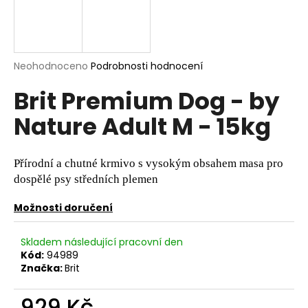
a
j
í
Průměrné
Neohodnoceno
Podrobnosti hodnocení
t
hodnocení
?
Brit Premium Dog - by
produktu
je
Nature Adult M - 15kg
0,0
z
5
hvězdiček.
HLEDAT
Přírodní a chutné krmivo s vysokým obsahem masa pro
dospělé psy středních plemen
Možnosti doručení
D
o
Skladem následující pracovní den
p
Kód:
94989
o
Značka:
Brit
r
u
929 Kč