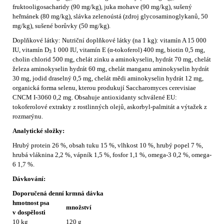
fruktooligosacharidy (90 mg/kg), juka mohave (90 mg/kg), sušený
heřmánek (80 mg/kg), slávka zelenoústá (zdroj glycosaminoglykanů, 50
mg/kg), sušené borůvky (50 mg/kg).
Doplňkové látky: Nutriční doplňkové látky (na 1 kg): vitamín A 15 000
IU, vitamín D
1 000 IU, vitamín E (α-tokoferol) 400 mg, biotin 0,5 mg,
3
cholin chlorid 500 mg, chelát zinku a aminokyselin, hydrát 70 mg, chelát
železa aminokyselin hydrát 60 mg, chelát manganu aminokyselin hydrát
30 mg, jodid draselný 0,5 mg, chelát mědi aminokyselin hydrát 12 mg,
organická forma selenu, kterou produkují Saccharomyces cerevisiae
CNCM I-3060 0,2 mg. Obsahuje antioxidanty schválené EU:
tokoferolové extrakty z rostlinných olejů, askorbyl-palmitát a výtažek z
rozmarýnu.
Analytické složky:
Hrubý protein 26 %, obsah tuku 15 %, vlhkost 10 %, hrubý popel 7 %,
hrubá vláknina 2,2 %, vápník 1,5 %, fosfor 1,1 %, omega-3 0,2 %, omega-
6 1,7 %.
Dávkování:
Doporučená denní krmná dávka
hmotnost psa
množství
v dospělosti
10 kg
120 g