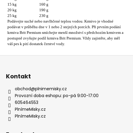
15 kg
160 g
20 kg
190 g
25 kg
230 g
Podávejte suché nebo navlhčené teplou vodou. Krmivo je vhodné
podávat v průběhu dne v 1 nebo 2 stejných porcích. Při prvním podání
krmiva Brit Premium smíchejte menší množství s předchozím krmivem a
postupně zvyšujte podíl krmiva Brit Premium. Vždy zajistěte, aby měl
váš pes k pití dostatek čerstvé vody.
Z
á
p
Kontakt
a
t
obchod
@
plnimemisky.cz
í
Provozní doba eshopu: po-pá 9:00-17:00
605464553
PlnímeMisky.cz
PlnímeMisky.cz