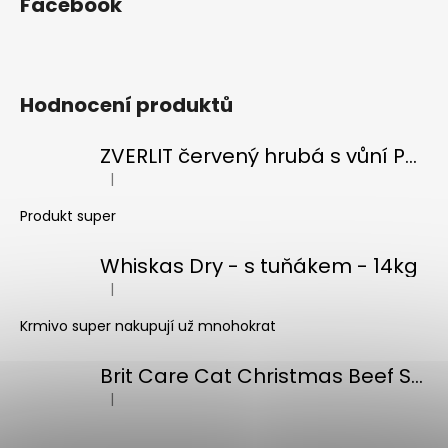
Facebook
Hodnocení produktů
ZVERLIT červený hrubá s vůní Podestýlka kočka 10kg
|
Hodnocení produktu je 5 z 5 hvězdiček.
Produkt super
Whiskas Dry - s tuňákem - 14kg
|
Hodnocení produktu je 5 z 5 hvězdiček.
Krmivo super nakupují už mnohokrat
Brit Care Cat Christmas Beef Soup 75g
|
Hodnocení produktu je 5 z 5 hvězdiček.