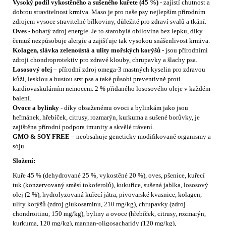
Vysoký podíl vykostěného a sušeného kuřete (45 %)
- zajistí chutnost a
dobrou stravitelnost krmiva. Maso je pro naše psy nejlepším přírodním
zdrojem vysoce stravitelné bílkoviny, důležité pro zdraví svalů a tkání.
Oves
- bohatý zdroj energie. Je to starobylá obilovina bez lepku, díky
čemuž nezpůsobuje alergie a zajišťuje tak vysokou snášenlivost krmiva.
Kolagen, slávka zelenoústá a ulity mořských korýšů
- jsou přírodními
zdroji chondroprotektiv pro zdravé klouby, chrupavky a šlachy psa.
Lososový olej
– přírodní zdroj omega-3 mastných kyselin pro zdravou
kůži, lesklou a hustou srst psa a také působí preventivně proti
kardiovaskulárním nemocem. 2 % přidaného lososového oleje v každém
balení.
Ovoce a bylinky
- díky obsaženému ovoci a bylinkám jako jsou
heřmánek, hřebíček, citrusy, rozmarýn, kurkuma a sušené borůvky, je
zajištěna přírodní podpora imunity a skvělé trávení.
GMO & SOY FREE
– neobsahuje geneticky modifikované organismy a
sóju.
Složení:
Kuře 45 % (dehydrované 25 %, vykostěné 20 %), oves, pšenice, kuřecí
tuk (konzervovaný směsí tokoferolů), kukuřice, sušená jablka, lososový
olej (2 %), hydrolyzovaná kuřecí játra, pivovarské kvasnice, kolagen,
ulity korýšů (zdroj glukosaminu, 210 mg/kg), chrupavky (zdroj
chondroitinu, 150 mg/kg), byliny a ovoce (hřebíček, citrusy, rozmarýn,
kurkuma, 120 mg/kg), mannan-oligosacharidy (120 mg/kg),