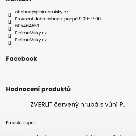
a
t
obchod
@
plnimemisky.cz
í
Provozní doba eshopu: po-pá 9:00-17:00
605464553
PlnímeMisky.cz
PlnímeMisky.cz
Facebook
Hodnocení produktů
ZVERLIT červený hrubá s vůní Podestýlka kočka 10kg
|
Hodnocení produktu je 5 z 5 hvězdiček.
Produkt super