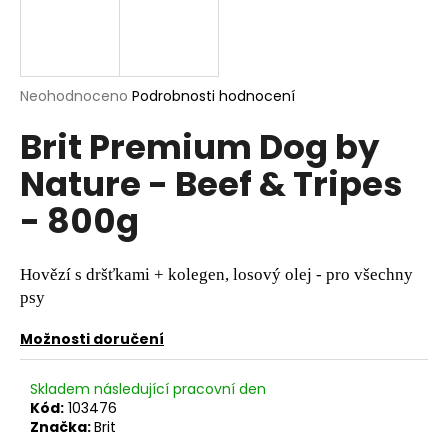
a
j
í
Průměrné
Neohodnoceno
Podrobnosti hodnocení
t
hodnocení
?
Brit Premium Dog by
produktu
je
Nature - Beef & Tripes
0,0
z
- 800g
5
hvězdiček.
HLEDAT
Hovězí s dršťkami + kolegen, losový olej - pro všechny
psy
D
o
Možnosti doručení
p
o
Skladem následující pracovní den
r
Kód:
103476
u
Značka:
Brit