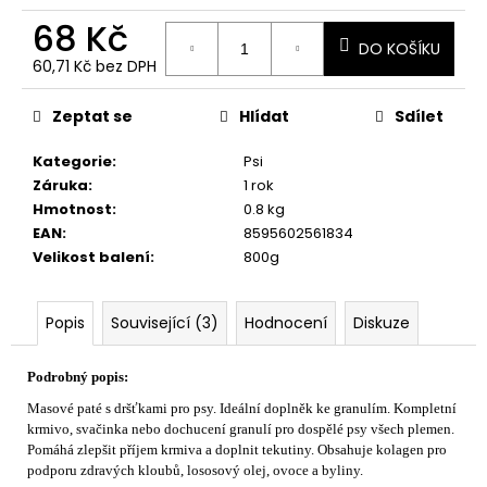
č
u
68 Kč
j
DO KOŠÍKU
60,71 Kč bez DPH
e
Měrná
m
cena:
Zeptat se
Hlídat
Sdílet
e
Kategorie
:
Psi
Záruka
:
1 rok
Hmotnost
:
0.8 kg
EAN
:
8595602561834
Velikost balení
:
800g
Popis
Související (3)
Hodnocení
Diskuze
Podrobný popis:
Masové paté s dršťkami pro psy. Ideální doplněk ke granulím. Kompletní
krmivo, svačinka nebo dochucení granulí pro dospělé psy všech plemen.
Pomáhá zlepšit příjem krmiva a doplnit tekutiny. Obsahuje kolagen pro
podporu zdravých kloubů, lososový olej, ovoce a byliny.