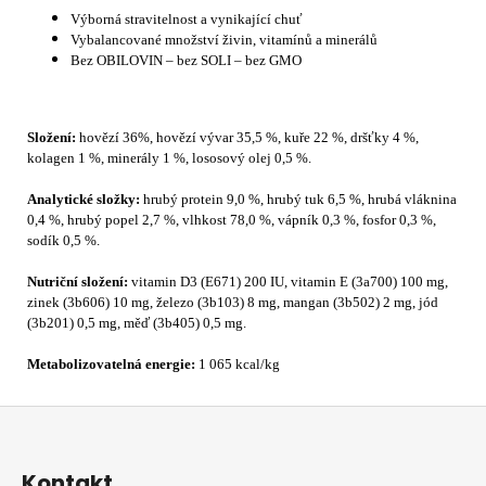
Výborná stravitelnost a vynikající chuť
Vybalancované množství živin, vitamínů a minerálů
Bez OBILOVIN – bez SOLI – bez GMO
Složení:
hovězí 36%, hovězí vývar 35,5 %, kuře 22 %, dršťky 4 %,
kolagen 1 %, minerály 1 %, lososový olej 0,5 %.
Analytické složky:
hrubý protein 9,0 %, hrubý tuk 6,5 %, hrubá vláknina
0,4 %, hrubý popel 2,7 %, vlhkost 78,0 %, vápník 0,3 %, fosfor 0,3 %,
sodík 0,5 %.
Nutriční složení:
vitamin D3 (E671) 200 IU, vitamin E (3a700) 100 mg,
zinek (3b606) 10 mg, železo (3b103) 8 mg, mangan (3b502) 2 mg, jód
(3b201) 0,5 mg, měď (3b405) 0,5 mg.
Metabolizovatelná energie:
1 065 kcal/kg
Z
á
p
Kontakt