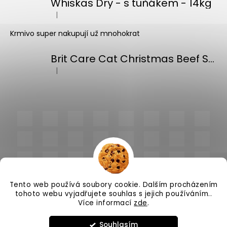
Whiskas Dry - s tuňákem - 14kg
|
Hodnocení produktu je 5 z 5 hvězdiček.
Krmivo super nakupují už mnohokrat
Brit Care Cat Christmas Beef Soup 75g
|
Hodnocení produktu je 5 z 5 hvězdiček.
Tento web používá soubory cookie. Dalším procházením
tohoto webu vyjadřujete souhlas s jejich používáním..
Více informací
zde
.
Vytvořil Shoptet
Souhlasím
Copyright 2026
PlnímeMisky.cz
. Všechna práva