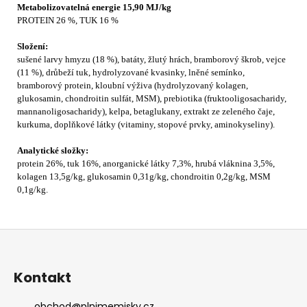
Metabolizovatelná energie 15,90 MJ/kg
PROTEIN 26 %, TUK 16 %
Složení:
sušené larvy hmyzu (18 %), batáty, žlutý hrách, bramborový škrob, vejce
(11 %), drůbeží tuk, hydrolyzované kvasinky, lněné semínko,
bramborový protein, kloubní výživa (hydrolyzovaný kolagen,
glukosamin, chondroitin sulfát, MSM), prebiotika (fruktooligosacharidy,
mannanoligosacharidy), kelpa, betaglukany, extrakt ze zeleného čaje,
kurkuma, doplňkové látky (vitaminy, stopové prvky, aminokyseliny).
Analytické složky:
protein 26%, tuk 16%, anorganické látky 7,3%, hrubá vláknina 3,5%,
kolagen 13,5g/kg, glukosamin 0,31g/kg, chondroitin 0,2g/kg, MSM
0,1g/kg.
Z
á
p
Kontakt
a
obchod
@
plnimemisky.cz