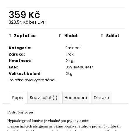
č
u
359 Kč
j
e
320,54 Kč bez DPH
m
Měrná
e
cena:
Zeptat se
Hlídat
Sdílet
Kategorie
:
Eminent
Záruka
:
1 rok
Hmotnost
:
2 kg
EAN
:
8591184004417
Velikost balení
:
2kg
Položka byla vyprodána…
Popis
Související (1)
Hodnocení
Diskuze
Podrobný popis:
Hypoalergenní krmivo je vhodné pro psy toy a mini
plemen trpících alergiemi na běžně používané zdroje proteinů (drůbeží,