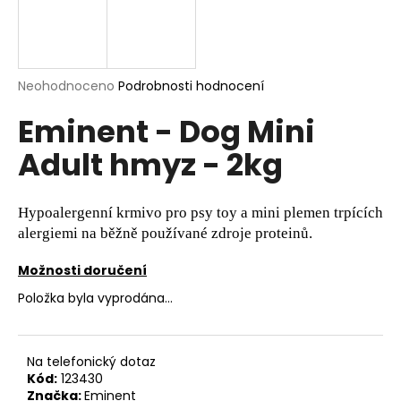
a
j
í
Průměrné
Neohodnoceno
Podrobnosti hodnocení
t
hodnocení
?
Eminent - Dog Mini
produktu
je
Adult hmyz - 2kg
0,0
z
5
hvězdiček.
HLEDAT
Hypoalergenní krmivo pro psy toy a mini plemen trpících
alergiemi na běžně používané zdroje proteinů.
Možnosti doručení
D
Položka byla vyprodána…
o
p
o
r
Na telefonický dotaz
Kód:
123430
u
Značka:
Eminent