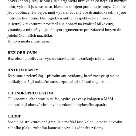
hovězí apod.). Aby se omezila alergenicita krmiva na co nejnižší možnou
míru, vyhnuli jsme se masu, hlavním zdrojem proteinu je hmyz. Granule
jsou obohacené o vejce, mají vybalancovaný obsah aminokyselin a jsou
nutričně hodnotné. Ekologický a nutriční aspekt - chov hmyzu
je šetrný k životnímu prostředí a je bohatý na kvalitní bílkoviny,
vitamíny a minerály - je pádným argumentem pro zařazení hmyzu do
jídelníčku našich mazlíčků.
Krmivo neobsahuje maso.
BEZ OBILOVIN
Bez obsahu obilovin - vysoce stravitelné, nezatěžuje trávicí trakt
ANTIOXIDANTY
Kurkuma a zelený čaj – přírodní antioxidanty, které zachycují volné
radikály, snižují oxidační stres a zpomalují stárnutí organismu
CHONDROPROTEKTIVA
Glukosamin, chondroitin sulfát, hydrolyzovaný kolagen a MSM -
napomáhají obnově chrupavek a zdraví pohybového aparátu
CHRUP
Speciálně strukturované granule a mořská řasa kelpa - omezuje tvorbu
zubního plaku, zubního kamene a vzniku zápachu z tlamy