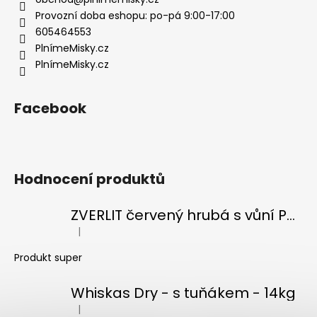
t
í
Provozní doba eshopu: po-pá 9:00-17:00
605464553
PlnímeMisky.cz
PlnímeMisky.cz
Facebook
Hodnocení produktů
ZVERLIT červený hrubá s vůní Podestýlka kočka 10kg
|
Hodnocení produktu je 5 z 5 hvězdiček.
Produkt super
Whiskas Dry - s tuňákem - 14kg
|
Hodnocení produktu je 5 z 5 hvězdiček.