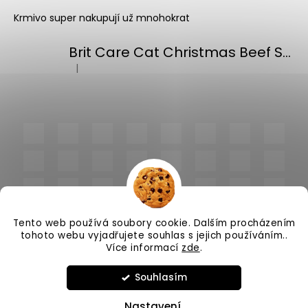
Krmivo super nakupují už mnohokrat
Brit Care Cat Christmas Beef Soup 75g
|
Hodnocení produktu je 5 z 5 hvězdiček.
Tento web používá soubory cookie. Dalším procházením
tohoto webu vyjadřujete souhlas s jejich používáním..
Více informací
zde
.
Vytvořil Shoptet
Souhlasím
Copyright 2026
PlnímeMisky.cz
. Všechna práva
vyhrazena.
Upravit nastavení cookies
Nastavení