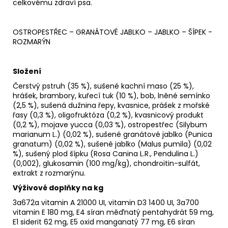
celkovému zdraví psa.
OSTROPESTŘEC – GRANÁTOVÉ JABLKO – JABLKO – ŠÍPEK -
ROZMARÝN
Složení
Čerstvý pstruh (35 %), sušené kachní maso (25 %),
hrášek, brambory, kuřecí tuk (10 %), bob, lněné semínko
(2,5 %), sušená dužnina řepy, kvasnice, prášek z mořské
řasy (0,3 %), oligofruktóza (0,2 %), kvasnicový produkt
(0,2 %), mojave yucca (0,03 %), ostropestřec (Silybum
marianum L.) (0,02 %), sušené granátové jablko (Punica
granatum) (0,02 %), sušené jablko (Malus pumila) (0,02
%), sušený plod šípku (Rosa Canina L.R., Pendulina L.)
(0,002), glukosamin (100 mg/kg), chondroitin-sulfát,
extrakt z rozmarýnu.
Výživové doplňky na kg
3a672a vitamin A 21000 UI, vitamin D3 1400 UI, 3a700
vitamin E 180 mg, E4 síran měďnatý pentahydrát 59 mg,
E1 siderit 62 mg, E5 oxid manganatý 77 mg, E6 síran