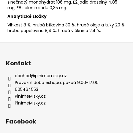
zinečnatý monohydrát 186 mg, E2 jodid draselný 4,85
mg, E8 selenin sodu 0,35 mg.
Analytické složky
Vlhkost 8 %, hrubá bílkovina 30 %, hrubé oleje a tuky 20 %,
hrubá popelovina 8,4 %, hrubá vláknina 2,4 %.
Z
á
p
Kontakt
a
t
obchod
@
plnimemisky.cz
í
Provozní doba eshopu: po-pá 9:00-17:00
605464553
PlnímeMisky.cz
PlnímeMisky.cz
Facebook