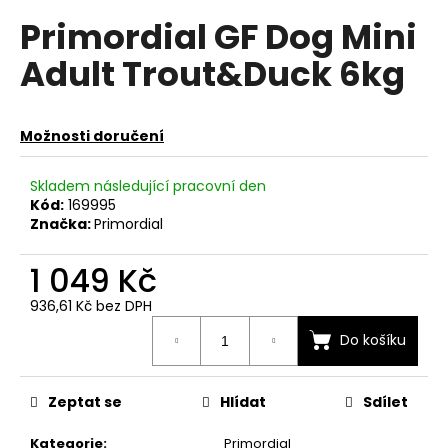
hodnocení
a
Primordial GF Dog Mini
produktu
je
j
Adult Trout&Duck 6kg
0,0
í
z
t
5
hvězdiček.
?
Možnosti doručení
Skladem následující pracovní den
Kód:
169995
Značka:
Primordial
HLEDAT
1 049 Kč
936,61 Kč bez DPH
D
Měrná
o
Do košíku
cena:
p
o
Zeptat se
Hlídat
Sdílet
r
u
Kategorie
:
Primordial