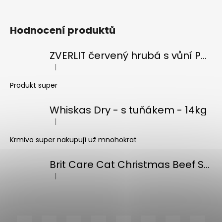
Hodnocení produktů
ZVERLIT červený hrubá s vůní Podestýlka kočka 10kg
|
Hodnocení produktu je 5 z 5 hvězdiček.
Produkt super
Whiskas Dry - s tuňákem - 14kg
|
Hodnocení produktu je 5 z 5 hvězdiček.
Krmivo super nakupují už mnohokrat
Brit Care Cat Christmas Beef Soup 75g
|
Hodnocení produktu je 5 z 5 hvězdiček.