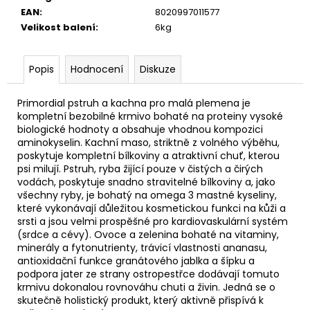
č
EAN
:
8020997011577
u
Velikost balení
:
6kg
j
e
m
Popis
Hodnocení
Diskuze
e
Primordial pstruh a kachna pro malá plemena je
kompletní bezobilné krmivo bohaté na proteiny vysoké
biologické hodnoty a obsahuje vhodnou kompozici
aminokyselin. Kachní maso, striktně z volného výběhu,
poskytuje kompletní bílkoviny a atraktivní chuť, kterou
psi milují. Pstruh, ryba žijící pouze v čistých a čirých
vodách, poskytuje snadno stravitelné bílkoviny a, jako
všechny ryby, je bohatý na omega 3 mastné kyseliny,
které vykonávají důležitou kosmetickou funkci na kůži a
srsti a jsou velmi prospěšné pro kardiovaskulární systém
(srdce a cévy). Ovoce a zelenina bohaté na vitaminy,
minerály a fytonutrienty, trávicí vlastnosti ananasu,
antioxidační funkce granátového jablka a šípku a
podpora jater ze strany ostropestřce dodávají tomuto
krmivu dokonalou rovnováhu chuti a živin. Jedná se o
skutečně holistický produkt, který aktivně přispívá k