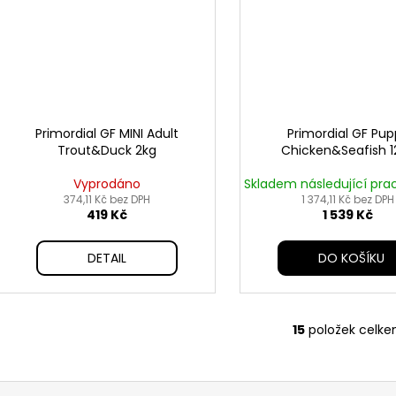
Primordial GF MINI Adult
Primordial GF Pu
Trout&Duck 2kg
Chicken&Seafish 1
Vyprodáno
Skladem následující pra
374,11 Kč bez DPH
1 374,11 Kč bez DPH
419 Kč
1 539 Kč
DETAIL
DO KOŠÍKU
15
položek celk
O
v
l