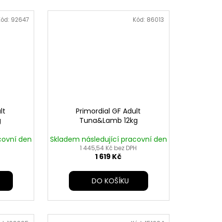
Kód:
92647
Kód:
86013
lt
Primordial GF Adult
g
Tuna&Lamb 12kg
covní den
Skladem následující pracovní den
1 445,54 Kč bez DPH
1 619 Kč
DO KOŠÍKU