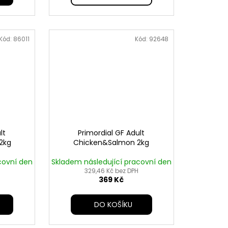
Kód:
86011
Kód:
92648
lt
Primordial GF Adult
2kg
Chicken&Salmon 2kg
covní den
Skladem následující pracovní den
H
329,46 Kč bez DPH
369 Kč
DO KOŠÍKU