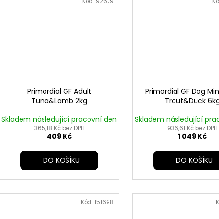
Kód:
92679
Kó
Primordial GF Adult
Primordial GF Dog Min
Tuna&Lamb 2kg
Trout&Duck 6k
Skladem následující pracovní den
Skladem následující pra
365,18 Kč bez DPH
936,61 Kč bez DPH
409 Kč
1 049 Kč
DO KOŠÍKU
DO KOŠÍKU
Kód:
151698
K