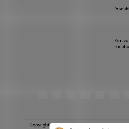
Produk
Krmivo
mnoho
Copyright 2026
PlnímeMisky.cz
. Všechna práva