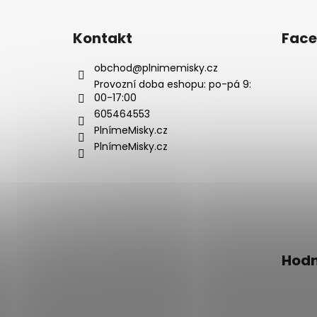
á
p
Kontakt
Fac
a
t
obchod
@
plnimemisky.cz
í
Provozní doba eshopu: po-pá 9:
00-17:00
605464553
PlnímeMisky.cz
PlnímeMisky.cz
Hodn