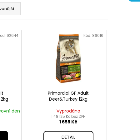
vanější
ód:
92644
Kód:
86016
lt
Primordial GF Adult
 2kg
Deer&Turkey 12kg
covní den
Vyprodáno
1 481,25 Kč bez DPH
1 659 Kč
DETAIL