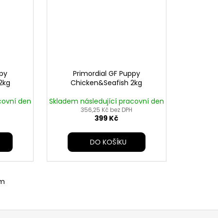
ppy
Primordial GF Puppy
2kg
Chicken&Seafish 2kg
covní den
Skladem následující pracovní den
356,25 Kč bez DPH
399 Kč
DO KOŠÍKU
em