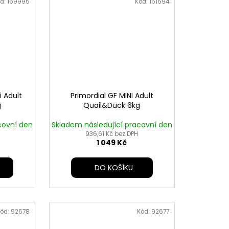
d:
169995
Kód:
151694
i Adult
Primordial GF MINI Adult
g
Quail&Duck 6kg
covní den
Skladem následující pracovní den
936,61 Kč bez DPH
1 049 Kč
DO KOŠÍKU
ód:
92678
Kód:
92677