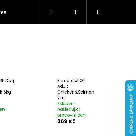
Hledat
Přihlášení
Nákupní
ivo
Chovatelské potřeby
Novinky
Anti
košík
 GF Dog
Primordial GF
Adult
k 6kg
Chicken&Salmon
2kg
Skladem
den
následující
pracovní den
369 Kč