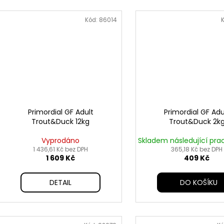
Kód:
86014
Primordial GF Adult
Primordial GF Adu
Trout&Duck 12kg
Trout&Duck 2k
Vyprodáno
Skladem následující pra
1 436,61 Kč bez DPH
365,18 Kč bez DPH
1 609 Kč
409 Kč
DETAIL
DO KOŠÍKU