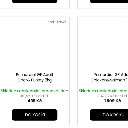
Kód:
92646
Primordial GF Adult
Primordial GF Adu
Deer&Turkey 2kg
Chicken&Salmon 1
Skladem následující pracovní den
Skladem následující pra
391,96 Kč bez DPH
1 347,32 Kč bez DP
439 Kč
1 509 Kč
DO KOŠÍKU
DO KOŠÍKU