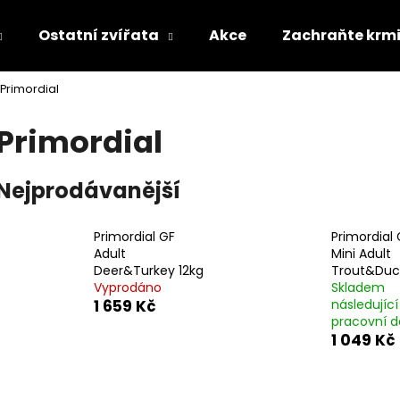
Ostatní zvířata
Akce
Zachraňte krm
Primordial
Co potřebujete najít?
Primordial
HLEDAT
Nejprodávanější
Primordial GF
Primordial
Doporučujeme
Adult
Mini Adult
Deer&Turkey 12kg
Trout&Duc
Vyprodáno
Skladem
1 659 Kč
následující
pracovní 
1 049 Kč