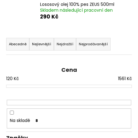
Lososový olej 100% pes ZEUS 500ml
a
Skladem následující pracovní den
j
290 Kč
í
t
Ř
?
a
Abecedně
Nejlevnější
Nejdražší
Nejprodávanější
z
e
n
Cena
HLEDAT
í
120
Kč
1561
Kč
p
r
D
o
o
d
p
u
o
Na skladě
8
k
r
u
t
Značky