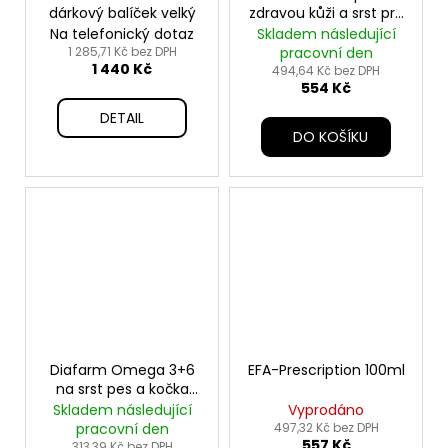
dárkový balíček velký
zdravou kůži a srst pro
psy 60tbl
Na telefonický dotaz
Skladem následující
1 285,71 Kč bez DPH
pracovní den
1 440 Kč
494,64 Kč bez DPH
554 Kč
DETAIL
DO KOŠÍKU
Diafarm Omega 3+6
EFA-Prescription 100ml
na srst pes a kočka
dávkovač 250ml
Skladem následující
Vyprodáno
pracovní den
497,32 Kč bez DPH
557 Kč
313,39 Kč bez DPH