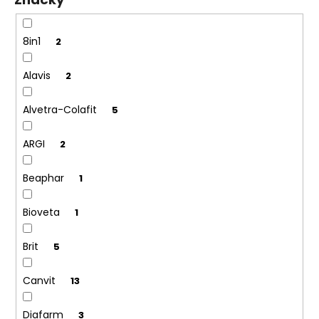
č
ů
u
j
8in1
2
e
m
Alavis
2
e
Alvetra-Colafit
5
ARGI
2
Beaphar
1
Bioveta
1
Brit
5
Canvit
13
Diafarm
3