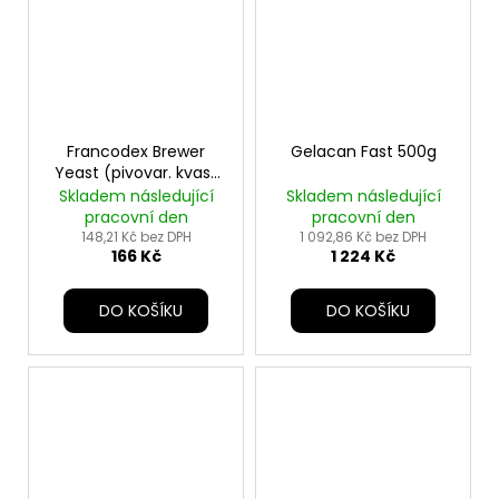
Francodex Brewer
Gelacan Fast 500g
Yeast (pivovar. kvas)
pes,kočka 60tbl
Skladem následující
Skladem následující
pracovní den
pracovní den
148,21 Kč bez DPH
1 092,86 Kč bez DPH
166 Kč
1 224 Kč
DO KOŠÍKU
DO KOŠÍKU