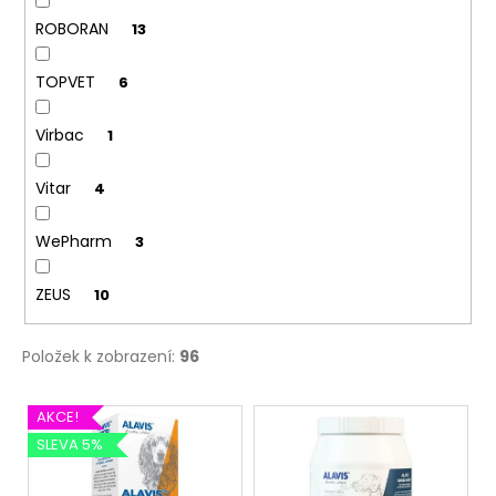
ROBORAN
13
TOPVET
6
Virbac
1
Vitar
4
WePharm
3
ZEUS
10
Položek k zobrazení:
96
V
AKCE!
ý
SLEVA 5%
p