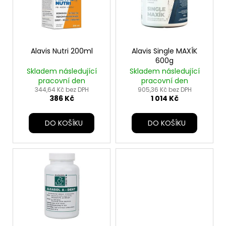
i
s
p
r
o
Alavis Nutri 200ml
Alavis Single MAXÍK
600g
d
Skladem následující
Skladem následující
u
pracovní den
pracovní den
k
344,64 Kč bez DPH
905,36 Kč bez DPH
386 Kč
1 014 Kč
t
ů
DO KOŠÍKU
DO KOŠÍKU