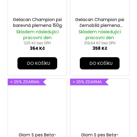
Gelacan Champion psi
Gelacan Champion psi
barevná plemena 150g
černobílá plemena
150g
Skladem následující
Skladem následující
pracovní den
pracovní den
325 Kč bez DPH
319,64 Kč bez DPH
364 Kč
358 Kč
DO KOŠÍKU
DO KOŠÍKU
+ 25% ZDARMA
+ 25% ZDARMA
Giom S pes Beta-
Giom S pes Beta-