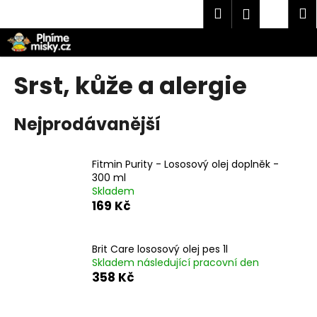
K
Přejít
Hledat
Náku
M
Přihlášen
na
o
obsah
Zpět
Zpět
košík
š
í
C
Srst, kůže a alergie
k
o
p
Nejprodávanější
o
t
Fitmin Purity - Lososový olej doplněk -
ř
300 ml
e
Skladem
b
169 Kč
u
j
Brit Care lososový olej pes 1l
e
Skladem následující pracovní den
t
358 Kč
e
n