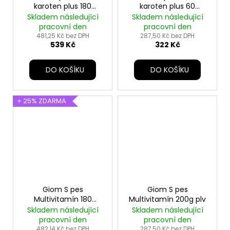
karoten plus 180
karoten plus 60
tbl+25% zdarma
tbl+25% zdarma
Skladem následující
Skladem následující
pracovní den
pracovní den
481,25 Kč bez DPH
287,50 Kč bez DPH
539 Kč
322 Kč
DO KOŠÍKU
DO KOŠÍKU
+ 25% ZDARMA
Giom S pes
Giom S pes
Multivitamín 180
Multivitamín 200g plv
tbl+25% zdarma
Skladem následující
Skladem následující
pracovní den
pracovní den
482,14 Kč bez DPH
287,50 Kč bez DPH