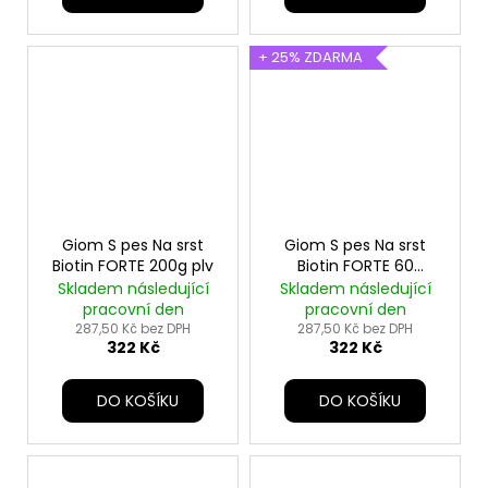
+ 25% ZDARMA
Giom S pes Na srst
Giom S pes Na srst
Biotin FORTE 200g plv
Biotin FORTE 60
tbl+25% zdarma
Skladem následující
Skladem následující
pracovní den
pracovní den
287,50 Kč bez DPH
287,50 Kč bez DPH
322 Kč
322 Kč
DO KOŠÍKU
DO KOŠÍKU