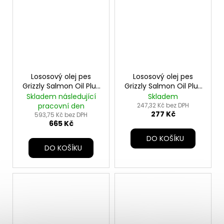
Lososový olej pes
Lososový olej pes
Grizzly Salmon Oil Plus
Grizzly Salmon Oil Plus
1000ml
250ml
Skladem následující
Skladem
pracovní den
247,32 Kč bez DPH
277 Kč
593,75 Kč bez DPH
665 Kč
DO KOŠÍKU
DO KOŠÍKU