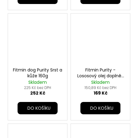
Fitmin dog Purity Srst a
Fitmin Purity -
kůže 160g
Lososový olej doplněk
- 300 ml
Skladem
Skladem
225 Kč bez DPH
150,89 Kč bez DPH
252 Kč
169 Kč
DO KOŠÍKU
DO KOŠÍKU