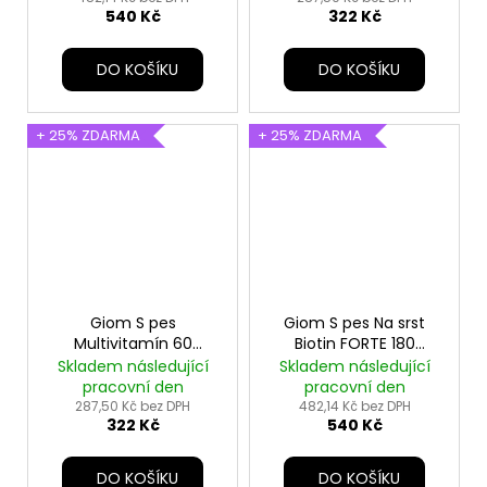
540 Kč
322 Kč
DO KOŠÍKU
DO KOŠÍKU
+ 25% ZDARMA
+ 25% ZDARMA
Giom S pes
Giom S pes Na srst
Multivitamín 60
Biotin FORTE 180
tbl+25% zdarma
tbl+25% zdarma
Skladem následující
Skladem následující
pracovní den
pracovní den
287,50 Kč bez DPH
482,14 Kč bez DPH
322 Kč
540 Kč
DO KOŠÍKU
DO KOŠÍKU