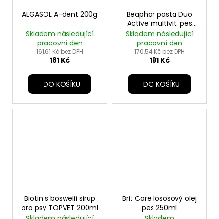
ALGASOL A-dent 200g
Beaphar pasta Duo
Active multivit. pes
100g
Skladem následující
Skladem následující
pracovní den
pracovní den
161,61 Kč bez DPH
170,54 Kč bez DPH
181 Kč
191 Kč
DO KOŠÍKU
DO KOŠÍKU
Biotin s boswelií sirup
Brit Care lososový olej
pro psy TOPVET 200ml
pes 250ml
Skladem následující
Skladem