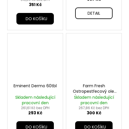
351 Kč
DETAIL
DO KOŠÍKU
Eminent Dermo 60tbl
Farm Fresh
Ostropestřecový olej
/Silybum Oil/ 500ml
Skladem následující
Skladem následující
pracovní den
pracovní den
261,61 Kč bez DPH
267,86 Kč bez DPH
293 Kč
300 Kč
DO KOŠÍKU
DO KOŠÍKU