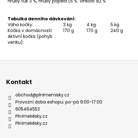
hrubý tuk 3 %, hrubý popela 1,5 %. Vlhkost 82 %
Tabulka denního dávkování:
Váha kočky:
3 kg
4 kg
5 kg
Kočka v domácnosti:
170 g
170 g
240 g
Aktivní kočka (pohyb
venku):
Z
á
p
Kontakt
a
t
obchod
@
plnimemisky.cz
í
Provozní doba eshopu: po-pá 9:00-17:00
605464553
PlnímeMisky.cz
PlnímeMisky.cz