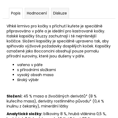
č
u
j
Popis
Hodnocení
Diskuze
e
m
Vlhké krmivo pro kočky s příchutí kuřete je speciálně
e
připravováno v páře a je ideální pro kastrované kočky.
Italské kapsičky Stuzzy zachutnají i té nejmlsnější
kočičce. Složení kapsičky je speciálně upraveno tak, aby
splňovalo výživové požadavky dospělých koček. Kapsičky
označené jako Bocconcini obsahují pouze pomalu
přírodní suroviny, které jsou dušeny v páře.
vařeno v páře
s přírodními složkami
vysoký obsah masa
široký výběr
Složení:
45 % masa a živočišných derivátů* (8 %
kuřecího masa), deriváty rostlinného původu* (0,4 %
inulinu z čekanky), minerální látky
Analytické složky:
bílkoviny 8 %, hrubá vláknina 0,5 %,