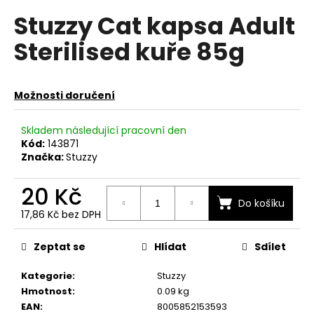
hodnocení
a
Stuzzy Cat kapsa Adult
produktu
je
j
Sterilised kuře 85g
0,0
í
z
t
5
hvězdiček.
?
Možnosti doručení
Skladem následující pracovní den
Kód:
143871
Značka:
Stuzzy
HLEDAT
20 Kč
Do košíku
17,86 Kč bez DPH
D
Měrná
o
cena:
Zeptat se
Hlídat
Sdílet
p
o
Kategorie
:
Stuzzy
r
Hmotnost
:
0.09 kg
u
EAN
:
8005852153593