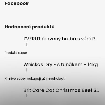
Facebook
Hodnocení produktů
ZVERLIT červený hrubá s vůní Podestýlka kočka 10kg
|
Hodnocení produktu je 5 z 5 hvězdiček.
Produkt super
Whiskas Dry - s tuňákem - 14kg
|
Hodnocení produktu je 5 z 5 hvězdiček.
Krmivo super nakupují už mnohokrat
Brit Care Cat Christmas Beef Soup 75g
|
Hodnocení produktu je 5 z 5 hvězdiček.