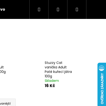
Hledat
Přihlášení
Nákupní
ivo
Chovatelské potřeby
Novinky
Anti
košík
Stuzzy Cat
ult
vanička Adult
100g
Paté kuřecí játra
100g
Skladem
16 Kč
vanější