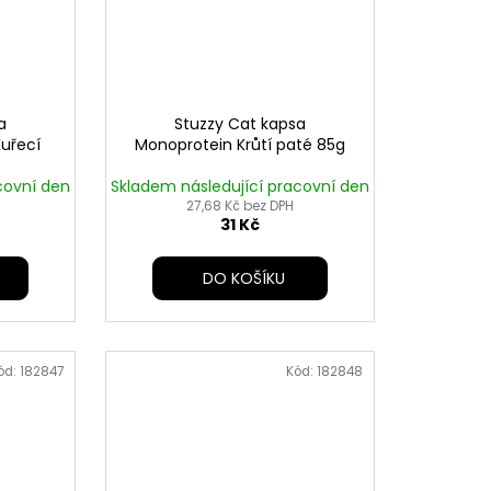
a
Stuzzy Cat kapsa
Kuřecí
Monoprotein Krůtí paté 85g
covní den
Skladem následující pracovní den
27,68 Kč bez DPH
31 Kč
DO KOŠÍKU
ód:
182847
Kód:
182848