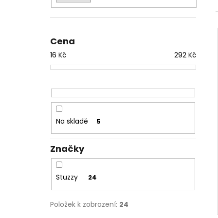
l
Cena
16
Kč
292
Kč
Na skladě
5
Značky
Stuzzy
24
Položek k zobrazení:
24