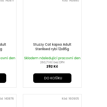
Kód:
143871
Kód:
143880
dult
Stuzzy Cat kapsa Adult
5g
Sterilised rybí 12x85g
covní den
Skladem následující pracovní den
260,71 Kč bez DPH
292 Kč
DO KOŠÍKU
ód:
143876
Kód:
160905