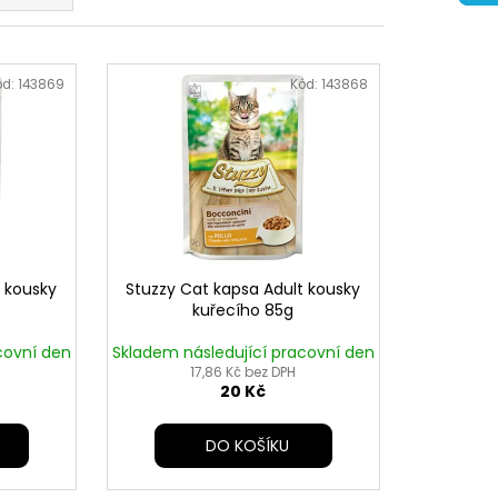
ód:
143869
Kód:
143868
t kousky
Stuzzy Cat kapsa Adult kousky
kuřecího 85g
covní den
Skladem následující pracovní den
17,86 Kč bez DPH
20 Kč
DO KOŠÍKU