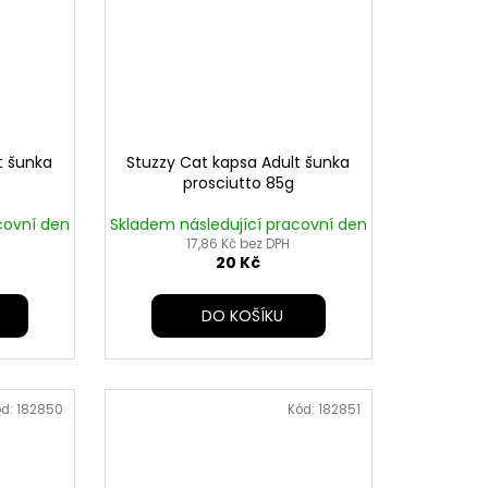
t šunka
Stuzzy Cat kapsa Adult šunka
prosciutto 85g
covní den
Skladem následující pracovní den
17,86 Kč bez DPH
20 Kč
DO KOŠÍKU
ód:
182850
Kód:
182851