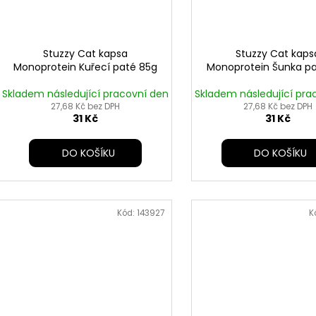
Stuzzy Cat kapsa
Stuzzy Cat kaps
Monoprotein Kuřecí paté 85g
Monoprotein Šunka p
Skladem následující pracovní den
Skladem následující pra
27,68 Kč bez DPH
27,68 Kč bez DPH
31 Kč
31 Kč
DO KOŠÍKU
DO KOŠÍKU
Kód:
143927
K