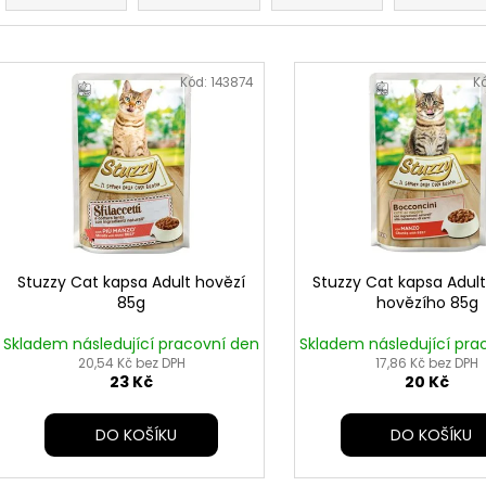
z
e
V
n
ý
Kód:
143874
K
í
p
p
i
r
s
o
p
d
r
u
o
k
d
Stuzzy Cat kapsa Adult hovězí
Stuzzy Cat kapsa Adul
t
85g
hovězího 85g
u
ů
k
Skladem následující pracovní den
Skladem následující pra
t
20,54 Kč bez DPH
17,86 Kč bez DPH
23 Kč
20 Kč
ů
DO KOŠÍKU
DO KOŠÍKU